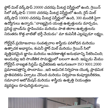
ఫ్లోర్ మిల్ వర్క్‌షాప్ 20000 చదరపు మీటర్ల విస్తీర్ణంలో ఉంది, గ్రెయిన్
సిలో వర్క్‌షాప్ 15000 చదరపు మీటర్ల విస్తీర్ణంలో ఉంది, రైస్ మిల్
వర్క్‌షాప్ 10000 చదరపు మీటర్ల విస్తీర్ణంలో ఉంది, 300 మందికి పైగా
ఉద్యోగులు ఉన్నారు."నాణ్యమైన యంత్ర ఉత్పత్తులను మార్చడం,
ప్రసిద్ధ బ్రాండ్‌ను స్థాపించడం మరియు పాత తరాల ఉత్పత్తులను
నిరంతరం కొత్త వాటితో భర్తీ చేయడం" మా కంపెనీకి ఎల్లప్పుడూ లక్ష్యం.
గోల్డ్‌రైన్ ప్రయోజనాలు సంవత్సరాల శాస్త్రీయ పరిశోధన మరియు
ఉత్పాదక అభ్యాసం, కంపెనీ ఫ్లోర్ మిల్ మరియు గ్రెయిన్ సిలో
వృత్తిపరమైన జ్ఞానం మరియు ఆచరణాత్మక అనుభవాన్ని సేకరించింది;
అందువల్ల ఇది సాంకేతిక సామర్థ్యంలో బలంగా ఉంది .ఇప్పుడు మేము
గోల్డ్‌రైన్ నాణ్యత సిస్టమ్ ధృవీకరణకు అనుగుణంగా ISO 9001:2000
ప్రమాణపత్రాన్ని పొందాము. ,ఇది ఆధునిక నిర్వహణ యొక్క ప్రాథమిక
ప్రాతిపదికను ఏర్పాటు చేసింది మరియు నిర్వహణ కంప్యూటరీకరణ,
సమాచార ఆటోమేషన్ మరియు శాస్త్రీయ ఉత్పత్తి నియంత్రణ
వ్యవస్థలు రూపుదిద్దుకున్నాయి.