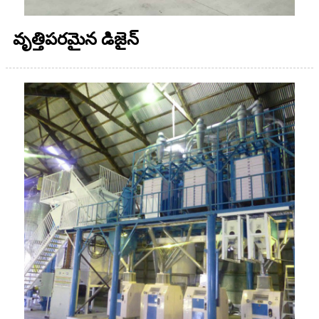
వృత్తిపరమైన డిజైన్