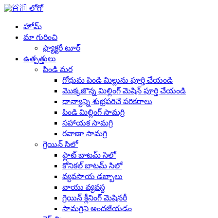
హోమ్
మా గురించి
ఫ్యాక్టరీ టూర్
ఉత్పత్తులు
పిండి మర
గోధుమ పిండి మిల్లును పూర్తి చేయండి
మొక్కజొన్న మిల్లింగ్ మెషిన్ పూర్తి చేయండి
ధాన్యాన్ని శుభ్రపరిచే పరికరాలు
పిండి మిల్లింగ్ సామగ్రి
సహాయక సామగ్రి
రవాణా సామగ్రి
గ్రెయిన్ సిలో
ఫ్లాట్ బాటమ్ సిలో
కోనికల్ బాటమ్ సిలో
వ్యవసాయ డబ్బాలు
వాయు వ్యవస్థ
గ్రెయిన్ క్లీనింగ్ మెషినరీ
సామగ్రిని అందజేయడం