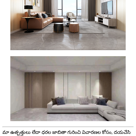
మా ఉత్పత్తులు లేదా ధరల జాబితా గురించి విచారణల కోసం, దయచేసి