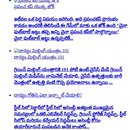
ప్రపంచ కప్ యొక్క జోక్
ఇటీవల ఒక పెద్ద విషయం జరిగింది, అది ప్రపంచకప్ ప్రారంభం
కావడం అందరికీ తెలిసిందే.ఈ గేమ్‌లో మాకు ఒక జోక్ ఉంది “చైనా
ఫుట్‌బాల్ జట్లు తప్ప అన్ని చైనా ప్రపంచ కప్‌లో పాల్గొన్నాయి”
చైనా ఫుట్‌బాల్ జట్టు ఉన్నప్పటికీ...
ధాన్యం మిల్లింగ్ యంత్రం 101
గ్రెయిన్ మిల్లింగ్ యంత్రానికి 101 పోటీ ఉంటే.చైనీస్ మేడ్ గ్రెయిన్
మిల్లింగ్ మెషీన్‌ను నామినేట్ చేయాలి. చైనీస్ ఉత్పత్తులకు భారీ
మొత్తంలో ఉత్పత్తి వంటి గొప్ప ప్రయోజనాలు ఉన్నాయి ...
ధాన్యం గోతిని ఎలా ఇన్స్టాల్ చేయాలి?
స్టీల్ సిలో సెక్టార్‌లో స్టీల్ సిలో అసెంబ్లీ అత్యంత ముఖ్యమైన
సమస్యలలో ఒకటి.ఎలివేటర్ సిస్టమ్స్, గ్రెయిన్ స్టోరేజ్ సిస్టమ్స్, స్టీల్
సిలోస్ మరియు కన్వేయర్ సిస్టమ్‌లు అసెంబ్లీ కోసం
తయారీదారుచే పంపబడిన అనేక కాంపోన్...