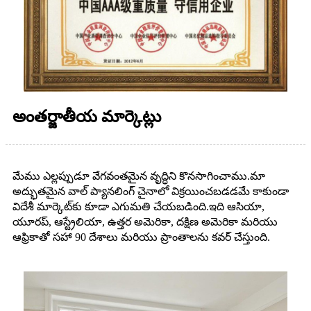
అంతర్జాతీయ మార్కెట్లు
మేము ఎల్లప్పుడూ వేగవంతమైన వృద్ధిని కొనసాగించాము.మా
అద్భుతమైన వాల్ ప్యానలింగ్ చైనాలో విక్రయించబడడమే కాకుండా
విదేశీ మార్కెట్‌కు కూడా ఎగుమతి చేయబడింది.ఇది ఆసియా,
యూరప్, ఆస్ట్రేలియా, ఉత్తర అమెరికా, దక్షిణ అమెరికా మరియు
ఆఫ్రికాతో సహా 90 దేశాలు మరియు ప్రాంతాలను కవర్ చేస్తుంది.