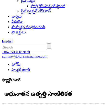
రైస్ మిల్లు
పూర్తి రైస్ మిల్లింగ్ ప్లాంట్
స్టీల్ స్ట్రక్చర్ వేర్‌హౌస్
వార్తలు
వీడియో
మమ్మల్ని సంప్రదించండి
ప్రాజెక్టులు
English
+86-15031187878
admin@goldrainmachine.com
హోమ్
ఫ్యాక్టరీ టూర్
ఫ్యాక్టరీ టూర్
అధునాతన ఉత్పత్తి సాంకేతికత