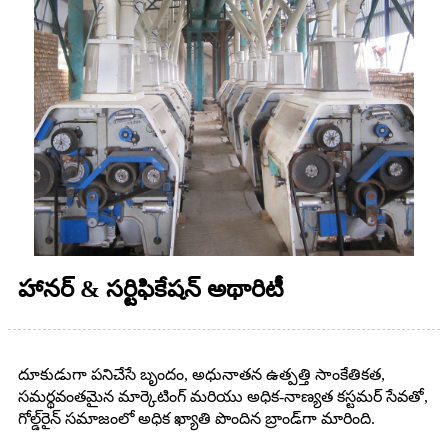
హానర్ & సర్టిఫికేషన్ అథారిటీ
దూకుడుగా పనిచేసే బృందం, అధునాతన ఉత్పత్తి సాంకేతికత,
సమర్థవంతమైన మార్కెటింగ్ మరియు అధిక-నాణ్యత కస్టమర్ సేవతో,
గోల్డ్‌రైన్ సమాజంలో అధిక ఖ్యాతి పొందిన బ్రాండ్‌గా మారింది.