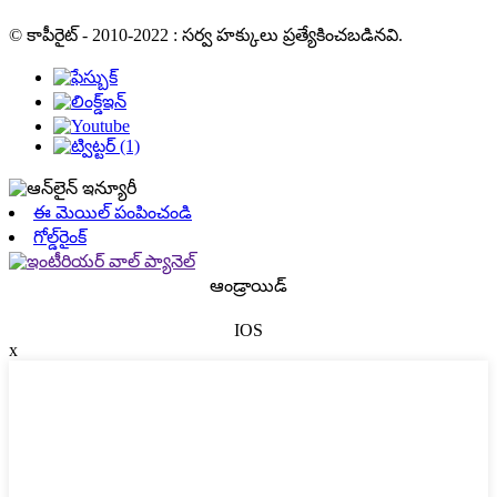
© కాపీరైట్ - 2010-2022 : సర్వ హక్కులు ప్రత్యేకించబడినవి.
ఈ మెయిల్ పంపించండి
గోల్డ్‌రైంక్
ఆండ్రాయిడ్
IOS
x