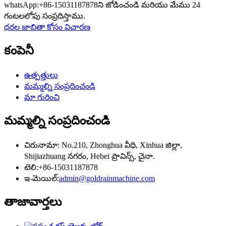
whatsApp:+86-15031187878ని జోడించండి మరియు మేము 24
గంటలలోపు సంప్రదిస్తాము.
ధరల జాబితా కోసం విచారణ
కంపెనీ
ఉత్పత్తులు
మమ్మల్ని సంప్రదించండి
మా గురించి
మమ్మల్ని సంప్రదించండి
చిరునామా: No.210, Zhonghua వీధి, Xinhua జిల్లా,
Shijiazhuang నగరం, Hebei ప్రావిన్స్, చైనా.
టెలి:+86-15031187878
ఇ-మెయిల్:
admin@goldrainmachine.com
తాజా
వార్తలు