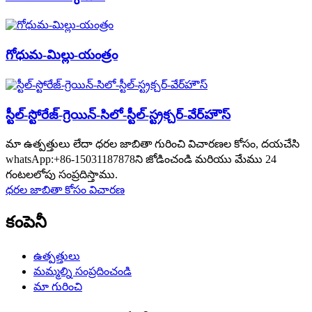
గోధుమ-మిల్లు-యంత్రం
స్టీల్-స్టోరేజ్-గ్రెయిన్-సిలో-స్టీల్-స్ట్రక్చర్-వేర్‌హౌస్
మా ఉత్పత్తులు లేదా ధరల జాబితా గురించి విచారణల కోసం, దయచేసి
whatsApp:+86-15031187878ని జోడించండి మరియు మేము 24
గంటలలోపు సంప్రదిస్తాము.
ధరల జాబితా కోసం విచారణ
కంపెనీ
ఉత్పత్తులు
మమ్మల్ని సంప్రదించండి
మా గురించి