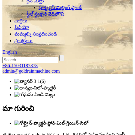
రైస్ మిల్లు
పూర్తి రైస్ మిల్లింగ్ ప్లాంట్
స్టీల్ స్ట్రక్చర్ వేర్‌హౌస్
వార్తలు
వీడియో
మమ్మల్ని సంప్రదించండి
ప్రాజెక్టులు
English
+86-15031187878
admin@goldrainmachine.com
మా గురించి
Shijiazhuang Goldrain I/E Co., Ltd. 2010లో స్థాపించబడింది.హెబీ