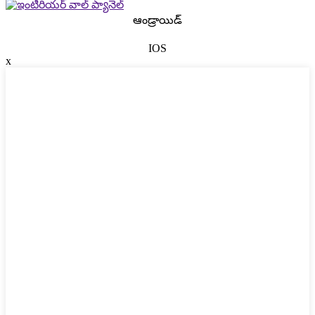
ఆండ్రాయిడ్
IOS
x