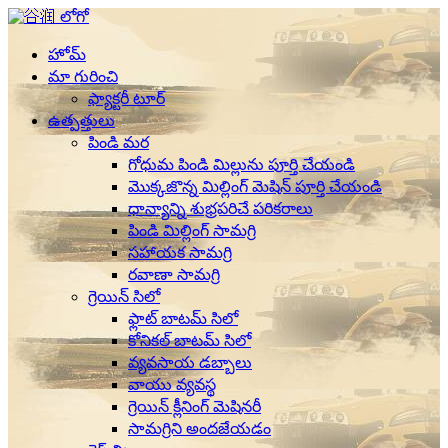
హోమ్
మా గురించి
ఫ్యాక్టరీ టూర్
ఉత్పత్తులు
పిండి మర
గోధుమ పిండి మిల్లును పూర్తి చేయండి
మొక్కజొన్న మిల్లింగ్ మెషిన్ పూర్తి చేయండి
ధాన్యాన్ని శుభ్రపరిచే పరికరాలు
పిండి మిల్లింగ్ సామగ్రి
సహాయక సామగ్రి
రవాణా సామగ్రి
గ్రెయిన్ సిలో
ఫ్లాట్ బాటమ్ సిలో
కోనికల్ బాటమ్ సిలో
వ్యవసాయ డబ్బాలు
వాయు వ్యవస్థ
గ్రెయిన్ క్లీనింగ్ మెషినరీ
సామగ్రిని అందజేయడం