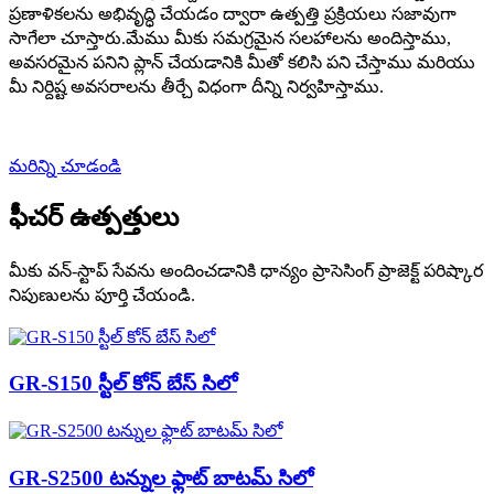
ప్రణాళికలను అభివృద్ధి చేయడం ద్వారా ఉత్పత్తి ప్రక్రియలు సజావుగా
సాగేలా చూస్తారు.మేము మీకు సమగ్రమైన సలహాలను అందిస్తాము,
అవసరమైన పనిని ప్లాన్ చేయడానికి మీతో కలిసి పని చేస్తాము మరియు
మీ నిర్దిష్ట అవసరాలను తీర్చే విధంగా దీన్ని నిర్వహిస్తాము.
మరిన్ని చూడండి
ఫీచర్ ఉత్పత్తులు
మీకు వన్-స్టాప్ సేవను అందించడానికి ధాన్యం ప్రాసెసింగ్ ప్రాజెక్ట్ పరిష్కార
నిపుణులను పూర్తి చేయండి.
GR-S150 స్టీల్ కోన్ బేస్ సిలో
GR-S2500 టన్నుల ఫ్లాట్ బాటమ్ సిలో