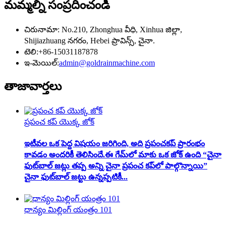
మమ్మల్ని సంప్రదించండి
చిరునామా: No.210, Zhonghua వీధి, Xinhua జిల్లా,
Shijiazhuang నగరం, Hebei ప్రావిన్స్, చైనా.
టెలి:+86-15031187878
ఇ-మెయిల్:
admin@goldrainmachine.com
తాజా
వార్తలు
ప్రపంచ కప్ యొక్క జోక్
ఇటీవల ఒక పెద్ద విషయం జరిగింది, అది ప్రపంచకప్ ప్రారంభం
కావడం అందరికీ తెలిసిందే.ఈ గేమ్‌లో మాకు ఒక జోక్ ఉంది “చైనా
ఫుట్‌బాల్ జట్లు తప్ప అన్ని చైనా ప్రపంచ కప్‌లో పాల్గొన్నాయి”
చైనా ఫుట్‌బాల్ జట్టు ఉన్నప్పటికీ...
ధాన్యం మిల్లింగ్ యంత్రం 101