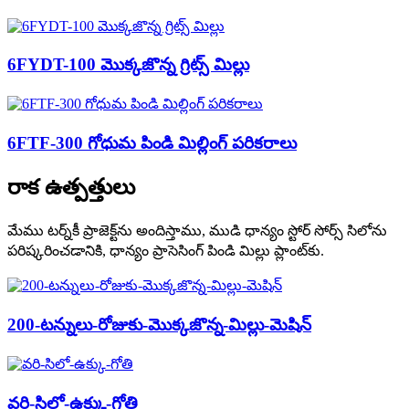
6FYDT-100 మొక్కజొన్న గ్రిట్స్ మిల్లు
6FTF-300 గోధుమ పిండి మిల్లింగ్ పరికరాలు
రాక ఉత్పత్తులు
మేము టర్న్‌కీ ప్రాజెక్ట్‌ను అందిస్తాము, ముడి ధాన్యం స్టోర్ సోర్స్ సిలోను
పరిష్కరించడానికి, ధాన్యం ప్రాసెసింగ్ పిండి మిల్లు ప్లాంట్‌కు.
200-టన్నులు-రోజుకు-మొక్కజొన్న-మిల్లు-మెషిన్
వరి-సిలో-ఉక్కు-గోతి