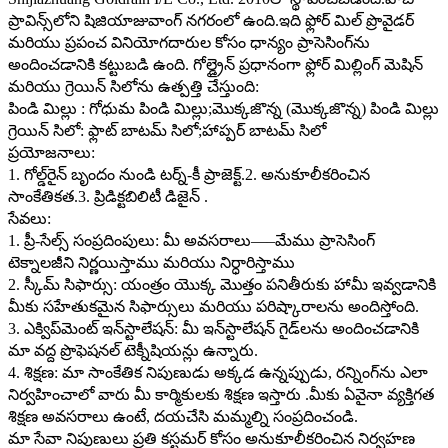
ప్రావిన్స్‌లోని షిజియాజువాంగ్ నగరంలో ఉంది.ఇది ఫ్లోర్ మిల్ ప్రొవైడర్
మరియు ప్రపంచ వినియోగదారుల కోసం ధాన్యం ప్రాసెసింగ్‌ను
అందించడానికి కట్టుబడి ఉంది. గోల్డ్రైన్ ప్రధానంగా ఫ్లోర్ మిల్లింగ్ మెషిన్
మరియు గ్రెయిన్ సిలోను ఉత్పత్తి చేస్తుంది:
పిండి మిల్లు : గోధుమ పిండి మిల్లు;మొక్కజొన్న (మొక్కజొన్న) పిండి మిల్లు
గ్రెయిన్ సిలో: ఫ్లాట్ బాటమ్ సిలో;హాప్పర్ బాటమ్ సిలో
ప్రయోజనాలు:
1. గోల్డ్‌రైన్ బృందం నుండి టర్న్-కీ ప్రాజెక్ట్.2. అనుకూలీకరించిన
సాంకేతికత.3. ప్రిడిక్టబిలిటీ డిజైన్ .
సేవలు:
1. ప్రీ-సేల్స్ సంప్రదింపులు: మీ అవసరాలు—–మేము ప్రాసెసింగ్
టెక్నాలజీని నిర్ణయిస్తాము మరియు నిర్ధారిస్తాము
2. స్కీమ్ సిఫార్సు: యంత్రం యొక్క మొత్తం పనితీరుకు హామీ ఇవ్వడానికి
మీకు సహేతుకమైన సిఫార్సులు మరియు పరిష్కారాలను అందిస్తోంది.
3. ఎక్విప్‌మెంట్ ఇన్‌స్టాలేషన్: మీ ఇన్‌స్టాలేషన్ గైడ్‌లను అందించడానికి
మా వద్ద ప్రొఫెషనల్ టెక్నీషియన్లు ఉన్నారు.
4. శిక్షణ: మా సాంకేతిక నిపుణుడు అక్కడ ఉన్నప్పుడు, రన్నింగ్‌ను ఎలా
నిర్వహించాలో వారు మీ కార్మికులకు శిక్షణ ఇస్తారు .మీకు ఏవైనా వ్యక్తిగత
శిక్షణ అవసరాలు ఉంటే, దయచేసి మమ్మల్ని సంప్రదించండి.
మా సేవా నిపుణులు ప్రతి కస్టమర్ కోసం అనుకూలీకరించిన నిర్వహణ