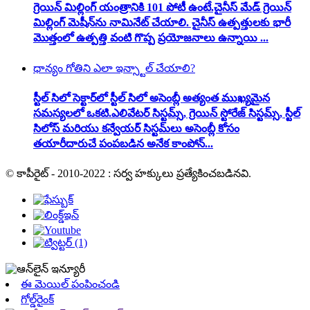
గ్రెయిన్ మిల్లింగ్ యంత్రానికి 101 పోటీ ఉంటే.చైనీస్ మేడ్ గ్రెయిన్
మిల్లింగ్ మెషీన్‌ను నామినేట్ చేయాలి. చైనీస్ ఉత్పత్తులకు భారీ
మొత్తంలో ఉత్పత్తి వంటి గొప్ప ప్రయోజనాలు ఉన్నాయి ...
ధాన్యం గోతిని ఎలా ఇన్స్టాల్ చేయాలి?
స్టీల్ సిలో సెక్టార్‌లో స్టీల్ సిలో అసెంబ్లీ అత్యంత ముఖ్యమైన
సమస్యలలో ఒకటి.ఎలివేటర్ సిస్టమ్స్, గ్రెయిన్ స్టోరేజ్ సిస్టమ్స్, స్టీల్
సిలోస్ మరియు కన్వేయర్ సిస్టమ్‌లు అసెంబ్లీ కోసం
తయారీదారుచే పంపబడిన అనేక కాంపోన్...
© కాపీరైట్ - 2010-2022 : సర్వ హక్కులు ప్రత్యేకించబడినవి.
ఈ మెయిల్ పంపించండి
గోల్డ్‌రైంక్