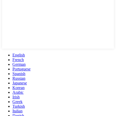
English
French
German
Portuguese
Spanish
Russian
Japanese
Korean
Arabic
Irish
Greek
Turkish
Italian
Danish