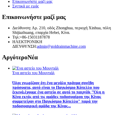
Επικοινωνήστε μαζί μας
Σχετικά με εμάς
Επικοινωνήστε μαζί μας
Διεύθυνση: Αρ. 210, οδός Zhonghua, περιοχή Xinhua, πόλη
Shijiazhuang, επαρχία Hebei, Κίνα.
Τηλ:+86-15031187878
ΗΛΕΚΤΡΟΝΙΚΗ
ΔΙΕΥΘΥΝΣΗ:
admin@goldrainmachine.com
Αργότερο
Νέα
Ένα αστείο του Μουντιάλ
Όλοι γνωρίζουν ότι ένα μεγάλο πράγμα συνέβη
πρόσφατα, αυτό είναι το Παγκόσμιο Κύπελλο που
ξεκινά.έχουμε ένα αστείο σε αυτό το παιχνίδι "Όλη η
Κίνα εκτός από τις ομάδες ποδοσφαίρου της Κίνας
συμμετείχαν στο Παγκόσμιο Κύπελλο" παρά την
ποδοσφαιρική ομάδα της Κίνας...