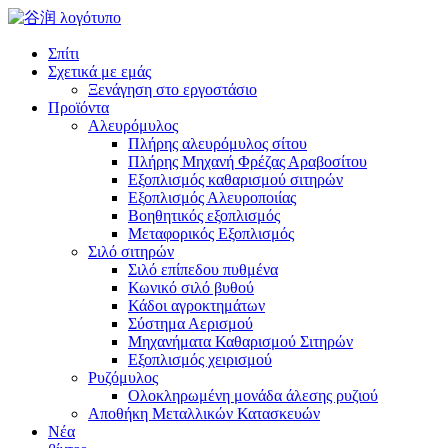
Σπίτι
Σχετικά με εμάς
Ξενάγηση στο εργοστάσιο
Προϊόντα
Αλευρόμυλος
Πλήρης αλευρόμυλος σίτου
Πλήρης Μηχανή Φρέζας Αραβοσίτου
Εξοπλισμός καθαρισμού σιτηρών
Εξοπλισμός Αλευροποιίας
Βοηθητικός εξοπλισμός
Μεταφορικός Εξοπλισμός
Σιλό σιτηρών
Σιλό επίπεδου πυθμένα
Κωνικό σιλό βυθού
Κάδοι αγροκτημάτων
Σύστημα Αερισμού
Μηχανήματα Καθαρισμού Σιτηρών
Εξοπλισμός χειρισμού
Ρυζόμυλος
Ολοκληρωμένη μονάδα άλεσης ρυζιού
Αποθήκη Μεταλλικών Κατασκευών
Νέα