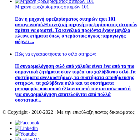
Μηχανή φρεζαρίσματος σιτηρών 101
Εάν η μηχανή φρεζαρίσματος σιτηρών έχει 101
ανταγωνισμό.Η κινεζική μηχανή φρεζαρίσματος σιτηρών
πρέπει να οριστεί. Τα κινεζικά προϊόντα έχουν μεγάλα
πλεονεκτήματα όπως ο τεράστιος όγκος παραγωγής
φέρνει ...
Πώς να εγκαταστήσετε το σιλό σιτηρών;
Η συναρμολόγηση σιλό από χάλυβα είναι ένα από τα πιο
σημαντικά ζητήματα στον τομέα του χαλύβδινου σιλό.Τα
συστήματα ανελκυστήρων, τα συστήματα αποθήκευσης
σιτηρών, τα χαλύβδινα σιλό και τα συστήματα
μεταφοράς που αποστέλλονται από τον κατασκευαστή
για συναρμολόγηση αποτελούνται από πολλά
συστατικά...
© Copyright - 2010-2022 : Με την επιφύλαξη παντός δικαιώματος.