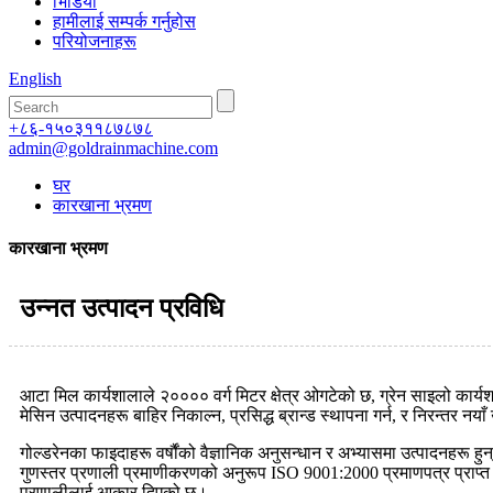
भिडियो
हामीलाई सम्पर्क गर्नुहोस
परियोजनाहरू
English
+८६-१५०३११८७८७८
admin@goldrainmachine.com
घर
कारखाना भ्रमण
कारखाना भ्रमण
उन्नत उत्पादन प्रविधि
आटा मिल कार्यशालाले २०००० वर्ग मिटर क्षेत्र ओगटेको छ, ग्रेन साइलो कार्यश
मेसिन उत्पादनहरू बाहिर निकाल्न, प्रसिद्ध ब्रान्ड स्थापना गर्न, र निरन्तर नयाँ उ
गोल्डरेनका फाइदाहरू वर्षौंको वैज्ञानिक अनुसन्धान र अभ्यासमा उत्पादनहरू ह
गुणस्तर प्रणाली प्रमाणीकरणको अनुरूप ISO 9001:2000 प्रमाणपत्र प्राप्त 
प्रणालीलाई आकार दिएको छ।