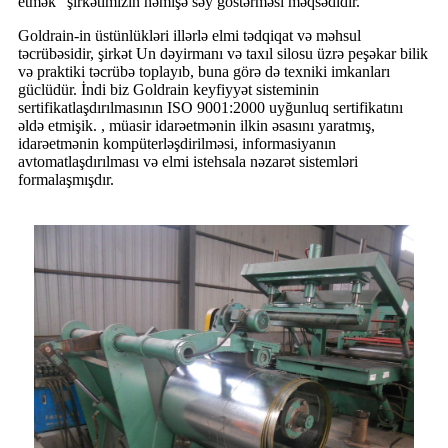
etmək" şirkətimizin həmişə səy göstərməsi məqsədidir.
Goldrain-in üstünlükləri illərlə elmi tədqiqat və məhsul
təcrübəsidir, şirkət Un dəyirmanı və taxıl silosu üzrə peşəkar bilik
və praktiki təcrübə toplayıb, buna görə də texniki imkanları
güclüdür. İndi biz Goldrain keyfiyyət sisteminin
sertifikatlaşdırılmasının ISO 9001:2000 uyğunluq sertifikatını
əldə etmişik. , müasir idarəetmənin ilkin əsasını yaratmış,
idarəetmənin kompüterləşdirilməsi, informasiyanın
avtomatlaşdırılması və elmi istehsala nəzarət sistemləri
formalaşmışdır.