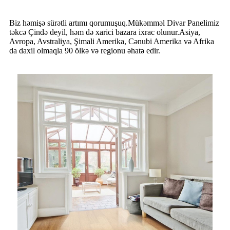
Biz həmişə sürətli artımı qorumuşuq.Mükəmməl Divar Panelimiz
təkcə Çində deyil, həm də xarici bazara ixrac olunur.Asiya,
Avropa, Avstraliya, Şimali Amerika, Cənubi Amerika və Afrika
da daxil olmaqla 90 ölkə və regionu əhatə edir.