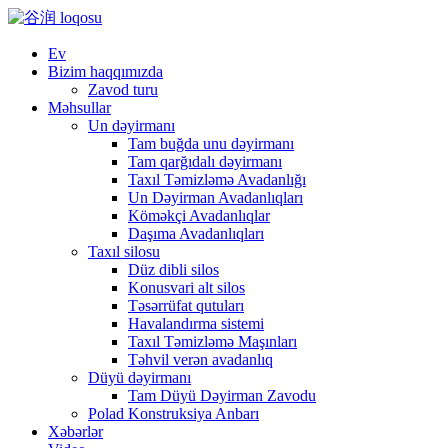
Ev
Bizim haqqımızda
Zavod turu
Məhsullar
Un dəyirmanı
Tam buğda unu dəyirmanı
Tam qarğıdalı dəyirmanı
Taxıl Təmizləmə Avadanlığı
Un Dəyirman Avadanlıqları
Köməkçi Avadanlıqlar
Daşıma Avadanlıqları
Taxıl silosu
Düz dibli silos
Konusvari alt silos
Təsərrüfat qutuları
Havalandırma sistemi
Taxıl Təmizləmə Maşınları
Təhvil verən avadanlıq
Düyü dəyirmanı
Tam Düyü Dəyirman Zavodu
Polad Konstruksiya Anbarı
Xəbərlər