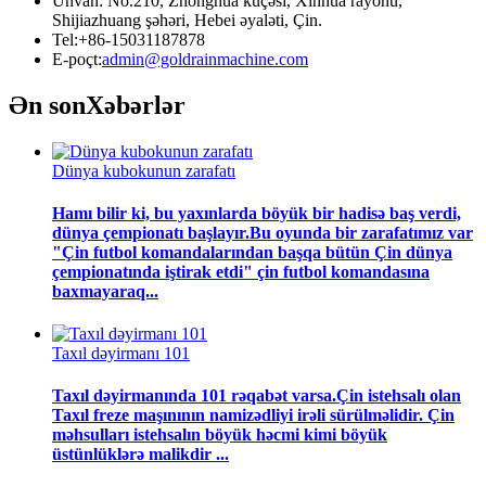
Ünvan: No.210, Zhonghua küçəsi, Xinhua rayonu,
Shijiazhuang şəhəri, Hebei əyaləti, Çin.
Tel:+86-15031187878
E-poçt:
admin@goldrainmachine.com
Ən son
Xəbərlər
Dünya kubokunun zarafatı
Hamı bilir ki, bu yaxınlarda böyük bir hadisə baş verdi,
dünya çempionatı başlayır.Bu oyunda bir zarafatımız var
"Çin futbol komandalarından başqa bütün Çin dünya
çempionatında iştirak etdi" çin futbol komandasına
baxmayaraq...
Taxıl dəyirmanı 101
Taxıl dəyirmanında 101 rəqabət varsa.Çin istehsalı olan
Taxıl freze maşınının namizədliyi irəli sürülməlidir. Çin
məhsulları istehsalın böyük həcmi kimi böyük
üstünlüklərə malikdir ...