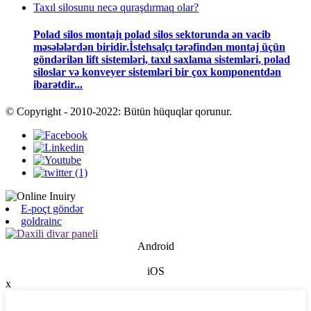
Taxıl silosunu necə quraşdırmaq olar?
Polad silos montajı polad silos sektorunda ən vacib
məsələlərdən biridir.İstehsalçı tərəfindən montaj üçün
göndərilən lift sistemləri, taxıl saxlama sistemləri, polad
siloslar və konveyer sistemləri bir çox komponentdən
ibarətdir...
© Copyright - 2010-2022: Bütün hüquqlar qorunur.
E-poçt göndər
goldrainc
Android
iOS
x