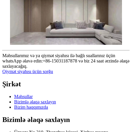
Məhsullarımız və ya qiymət siyahısı ilə bağlı suallarınız üçün
whatsApp əlavə edin:+86-15031187878 və biz 24 saat ərzində əlaqə
saxlayacağıq.
Qiymət siyahısı üçün sorğu
Şirkət
Məhsullar
Bizimlə əlaqə saxlayın
Bizim haqqımızda
Bizimlə əlaqə saxlayın