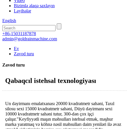
Video
Bizimlə əlaqə saxlayın
Layihələr
English
+86-15031187878
admin@goldrainmachine.com
Ev
Zavod turu
Zavod turu
Qabaqcıl istehsal texnologiyası
Un dəyirmanı emalatxanası 20000 kvadratmetr sahəni, Taxıl
silosu sexi 15000 kvadratmetr sahəni, Düyü dəyirmanı sexi
10000 kvadratmetr sahəni tutur, 300-dən çox işçi
çalışır."Keyfiyyətli maşın məhsulları istehsal etmək, məşhur
marka yaratmaq və köhnə nəsil məhsulları daim yeniləri ilə əvəz