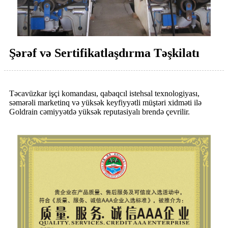
Şərəf və Sertifikatlaşdırma Təşkilatı
Təcavüzkar işçi komandası, qabaqcıl istehsal texnologiyası,
səmərəli marketinq və yüksək keyfiyyətli müştəri xidməti ilə
Goldrain cəmiyyətdə yüksək reputasiyalı brendə çevrilir.