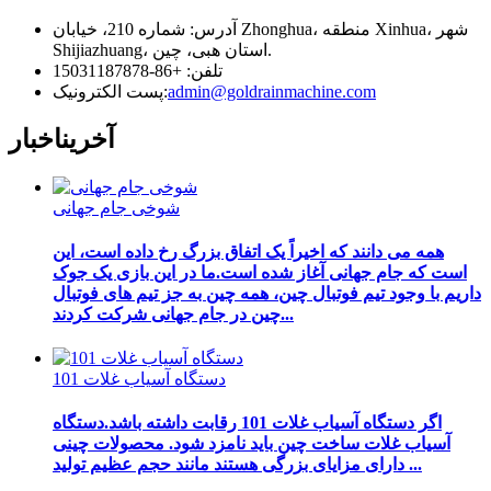
آدرس: شماره 210، خیابان Zhonghua، منطقه Xinhua، شهر
Shijiazhuang، استان هبی، چین.
تلفن: +86-15031187878
admin@goldrainmachine.com
پست الکترونیک:
آخرین
اخبار
شوخی جام جهانی
همه می دانند که اخیراً یک اتفاق بزرگ رخ داده است، این
است که جام جهانی آغاز شده است.ما در این بازی یک جوک
داریم با وجود تیم فوتبال چین، همه چین به جز تیم های فوتبال
چین در جام جهانی شرکت کردند...
دستگاه آسیاب غلات 101
اگر دستگاه آسیاب غلات 101 رقابت داشته باشد.دستگاه
آسیاب غلات ساخت چین باید نامزد شود. محصولات چینی
دارای مزایای بزرگی هستند مانند حجم عظیم تولید ...