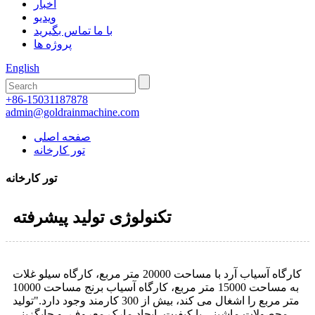
اخبار
ویدیو
با ما تماس بگیرید
پروژه ها
English
+86-15031187878
admin@goldrainmachine.com
صفحه اصلی
تور کارخانه
تور کارخانه
تکنولوژی تولید پیشرفته
کارگاه آسیاب آرد با مساحت 20000 متر مربع، کارگاه سیلو غلات
به مساحت 15000 متر مربع، کارگاه آسیاب برنج مساحت 10000
متر مربع را اشغال می کند، بیش از 300 کارمند وجود دارد."تولید
محصولات ماشینی با کیفیت، ایجاد مارک معروف، و جایگزینی