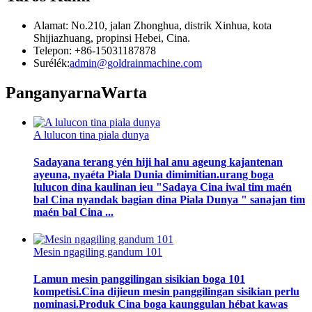
Alamat: No.210, jalan Zhonghua, distrik Xinhua, kota
Shijiazhuang, propinsi Hebei, Cina.
Telepon: +86-15031187878
Surélék:
admin@goldrainmachine.com
Panganyarna
Warta
A lulucon tina piala dunya
Sadayana terang yén hiji hal anu ageung kajantenan
ayeuna, nyaéta Piala Dunia dimimitian.urang boga
lulucon dina kaulinan ieu "Sadaya Cina iwal tim maén
bal Cina nyandak bagian dina Piala Dunya " sanajan tim
maén bal Cina ...
Mesin ngagiling gandum 101
Lamun mesin panggilingan sisikian boga 101
kompetisi.Cina dijieun mesin panggilingan sisikian perlu
nominasi.Produk Cina boga kaunggulan hébat kawas