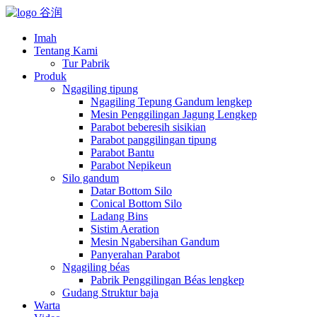
Imah
Tentang Kami
Tur Pabrik
Produk
Ngagiling tipung
Ngagiling Tepung Gandum lengkep
Mesin Penggilingan Jagung Lengkep
Parabot beberesih sisikian
Parabot panggilingan tipung
Parabot Bantu
Parabot Nepikeun
Silo gandum
Datar Bottom Silo
Conical Bottom Silo
Ladang Bins
Sistim Aeration
Mesin Ngabersihan Gandum
Panyerahan Parabot
Ngagiling béas
Pabrik Penggilingan Béas lengkep
Gudang Struktur baja
Warta