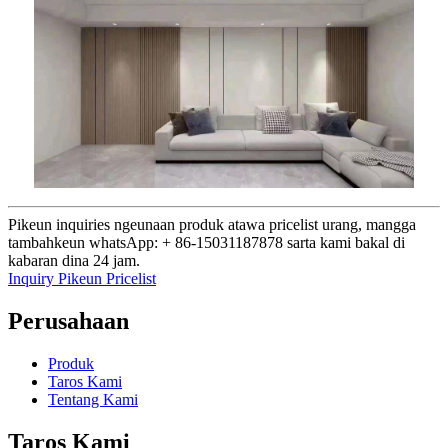
Pikeun inquiries ngeunaan produk atawa pricelist urang, mangga
tambahkeun whatsApp: + 86-15031187878 sarta kami bakal di
kabaran dina 24 jam.
Inquiry Pikeun Pricelist
Perusahaan
Produk
Taros Kami
Tentang Kami
Taros Kami