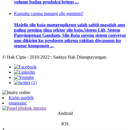
volume badag produksi brings ...
Kumaha carana masang silo gandum?
Majelis silo baja mangrupikeun salah sahiji masalah anu
paling penting dina séktor silo baja.Sistem Lift, Sistem
Panyimpenan Gandum, Silo Baja sareng sistem conveyor
anu dikirim ku produsén pikeun rakitan diwangun ku
seueur komponén ...
© Hak Cipta - 2010-2022 : Sadaya Hak Ditangtayungan.
Kirim surélék
emasrainc
Android
IOS
x