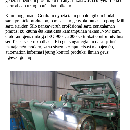
generasi heubeul produk ku nu anyar" salawasna obyektif pikeun
parusahaan urang narékahan pikeun.
Kauntungannana Goldrain nyaéta taun panalungtikan ilmiah
sarta prakték producton, parusahaan geus akumulasi Tepung Mill
sarta sisikian Silo pangaweruh profésional sarta pangalaman
praktis; ku kituna éta kuat dina kamampuhan teknis .Now kami
Goldrain geus miboga ISO 9001: 2000 sertipikat conformity tina
sertifikasi sistem kualitas. , Eta geus ngadegkeun dasar primér
manajemén modern, sarta sistem komputerisasi manajemén,
automation informasi jeung kontrol produksi ilmiah geus
ngawangun up.