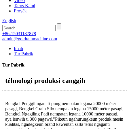
Video
Taros Kami
Proyék
English
+86-15031187878
admin@goldrainmachine.com
Imah
Tur Pabrik
Tur Pabrik
téhnologi produksi canggih
Bengkel Penggilingan Tepung nempatan legana 20000 méter
pasagi, Bengkel Grain Silo nempatan legana 15000 méter pasagi,
Bengkel Ngagiling Padi nempatan legana 10000 méter pasagi,
aya leuwih ti 300 pagawé."Pikeun ngahurungkeun produk mesin
kualitas, ngadegkeun brand kawentar, sarta terus ngaganti