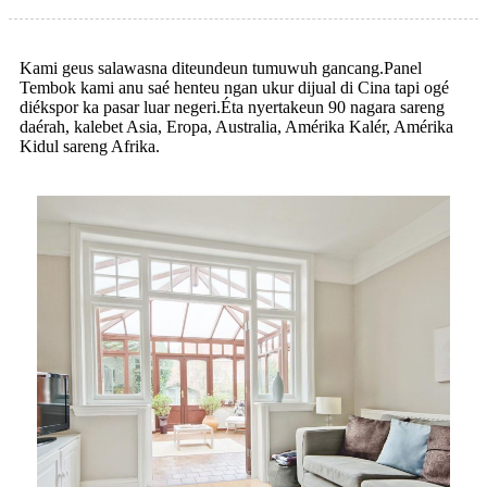
Kami geus salawasna diteundeun tumuwuh gancang.Panel
Tembok kami anu saé henteu ngan ukur dijual di Cina tapi ogé
diékspor ka pasar luar negeri.Éta nyertakeun 90 nagara sareng
daérah, kalebet Asia, Eropa, Australia, Amérika Kalér, Amérika
Kidul sareng Afrika.