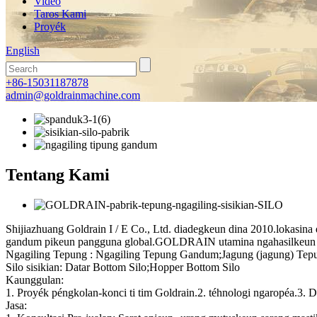
Video
Taros Kami
Proyék
English
+86-15031187878
admin@goldrainmachine.com
Tentang Kami
Shijiazhuang Goldrain I / E Co., Ltd. diadegkeun dina 2010.lokasin
gandum pikeun pangguna global.GOLDRAIN utamina ngahasilkeun M
Ngagiling Tepung : Ngagiling Tepung Gandum;Jagung (jagung) Tep
Silo sisikian: Datar Bottom Silo;Hopper Bottom Silo
Kaunggulan:
1. Proyék péngkolan-konci ti tim Goldrain.2. téhnologi ngaropéa.3. De
Jasa: