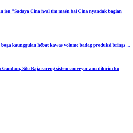
nan ieu "Sadaya Cina iwal tim maén bal Cina nyandak bagian
a boga kaunggulan hébat kawas volume badag produksi brings ...
an Gandum, Silo Baja sareng sistem conveyor anu dikirim ku