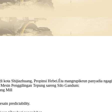
a di kota Shijiazhuang, Propinsi Hebei.Éta mangrupikeun panyadia ng
esin Penggilingan Tepung sareng Silo Gandum:
ung Mill
sain predictability.