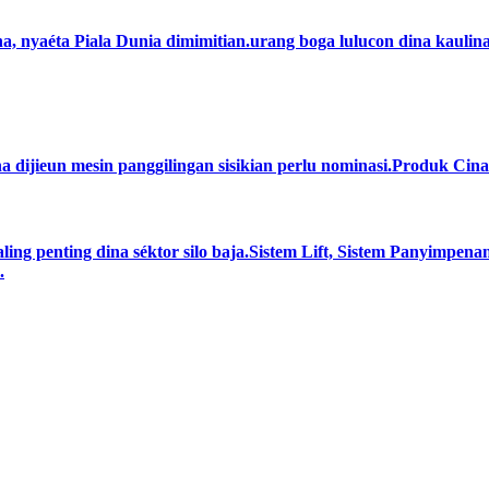
na, nyaéta Piala Dunia dimimitian.urang boga lulucon dina kauli
a dijieun mesin panggilingan sisikian perlu nominasi.Produk Cin
aling penting dina séktor silo baja.Sistem Lift, Sistem Panyimpen
.