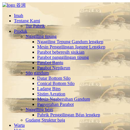
Imah
Tentang Kami
Tur Pabrik
Produk
Ngagiling tipung
Ngagiling Tepung Gandum lengkep
Mesin Penggilingan Jagung Lengkep
Parabot beberesih sisikian
Parabot panggilingan tipung
Parabot Bantu
Parabot Nepikeun
Silo gandum
Datar Bottom Silo
Conical Bottom Silo
Ladang Bins
Sistim Aeration
Mesin Ngabersihan Gandum
Panyerahan Parabot
Ngagiling béas
Pabrik Penggilingan Béas lengkep
Gudang Struktur baja
Warta