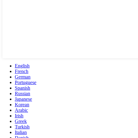
English
French
German
Portuguese
Spanish
Russian
Japanese
Korean
Arabic
Irish
Greek
Turkish
Italian
Danish