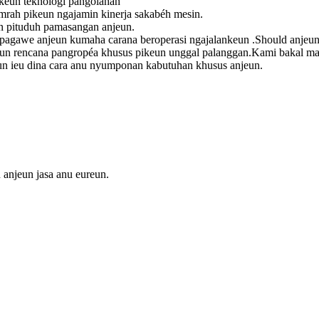
ikeun téknologi pangolahan
mrah pikeun ngajamin kinerja sakabéh mesin.
un pituduh pamasangan anjeun.
ih pagawe anjeun kumaha carana beroperasi ngajalankeun .Should anje
keun rencana pangropéa khusus pikeun unggal palanggan.Kami bakal ma
n ieu dina cara anu nyumponan kabutuhan khusus anjeun.
anjeun jasa anu eureun.