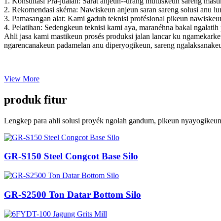
1. Konsultasi Pra-jualan: Sarat anjeun--urang mutuskeun sareng mast
2. Rekomendasi skéma: Nawiskeun anjeun saran sareng solusi anu lu
3. Pamasangan alat: Kami gaduh teknisi profésional pikeun nawiske
4. Pelatihan: Sedengkeun teknisi kami aya, maranéhna bakal ngalat
Ahli jasa kami mastikeun prosés produksi jalan lancar ku ngamekar
ngarencanakeun padamelan anu diperyogikeun, sareng ngalaksanakeu
View More
produk fitur
Lengkep para ahli solusi proyék ngolah gandum, pikeun nyayogikeun 
GR-S150 Steel Congcot Base Silo
GR-S2500 Ton Datar Bottom Silo