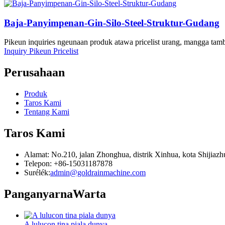
Baja-Panyimpenan-Gin-Silo-Steel-Struktur-Gudang
Pikeun inquiries ngeunaan produk atawa pricelist urang, mangga ta
Inquiry Pikeun Pricelist
Perusahaan
Produk
Taros Kami
Tentang Kami
Taros Kami
Alamat: No.210, jalan Zhonghua, distrik Xinhua, kota Shijiazh
Telepon: +86-15031187878
Surélék:
admin@goldrainmachine.com
Panganyarna
Warta
A lulucon tina piala dunya