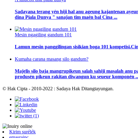
Sadayana terang yén hiji hal anu ageung kajantenan ayeu
dina Piala Dunya " sanajan tim maén bal Cina ...
Mesin ngagiling gandum 101
Lamun mesin panggilingan sisikian boga 101 kompetisi.Cin
Kumaha carana masang silo gandum?
Majelis silo baja mangrupikeun salah sahiji masalah anu p
produsén pikeun rakitan diwangun ku seueur komponén ..
© Hak Cipta - 2010-2022 : Sadaya Hak Ditangtayungan.
Kirim surélék
emasrainc