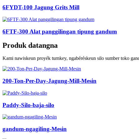
6FYDT-100 Jagung Grits Mill
6FTF-300 Alat panggilingan tipung gandum
Produk datangna
Kami nawiskeun proyék turnkey, ngabéréskeun silo sumber toko gand
200-Ton-Per-Day-Jagung-Mill-Mesin
Paddy-Silo-baja-silo
gandum-ngagiling-Mesin