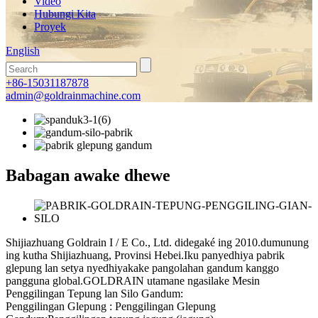
Video
Hubungi Kita
Proyek
English
+86-15031187878
admin@goldrainmachine.com
Babagan awake dhewe
Shijiazhuang Goldrain I / E Co., Ltd. didegaké ing 2010.dumunung
ing kutha Shijiazhuang, Provinsi Hebei.Iku panyedhiya pabrik
glepung lan setya nyedhiyakake pangolahan gandum kanggo
pangguna global.GOLDRAIN utamane ngasilake Mesin
Penggilingan Tepung lan Silo Gandum:
Penggilingan Glepung : Penggilingan Glepung