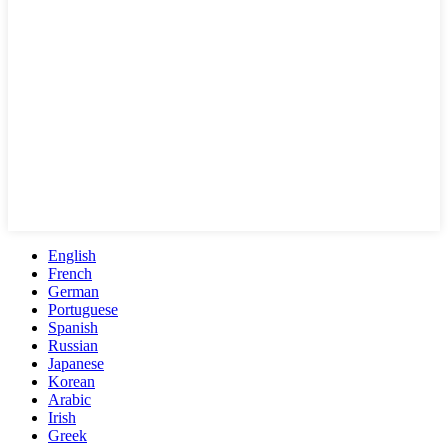
English
French
German
Portuguese
Spanish
Russian
Japanese
Korean
Arabic
Irish
Greek