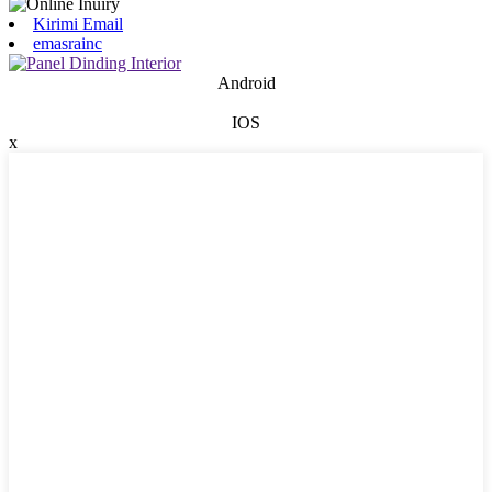
Kirimi Email
emasrainc
Android
IOS
x