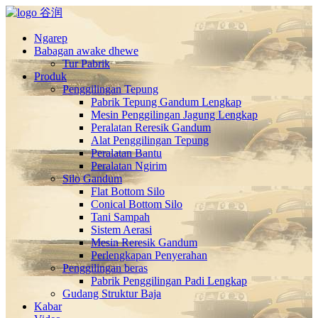
Ngarep
Babagan awake dhewe
Tur Pabrik
Produk
Penggilingan Tepung
Pabrik Tepung Gandum Lengkap
Mesin Penggilingan Jagung Lengkap
Peralatan Reresik Gandum
Alat Penggilingan Tepung
Peralatan Bantu
Peralatan Ngirim
Silo Gandum
Flat Bottom Silo
Conical Bottom Silo
Tani Sampah
Sistem Aerasi
Mesin Reresik Gandum
Perlengkapan Penyerahan
Penggilingan beras
Pabrik Penggilingan Padi Lengkap
Gudang Struktur Baja
Kabar