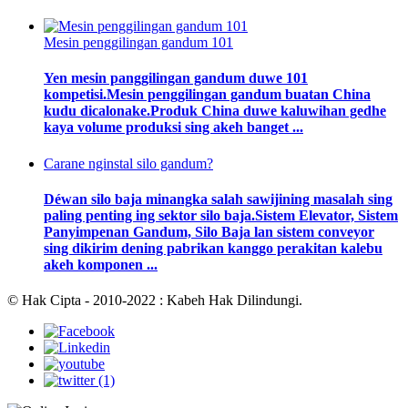
Mesin penggilingan gandum 101
Yen mesin panggilingan gandum duwe 101
kompetisi.Mesin penggilingan gandum buatan China
kudu dicalonake.Produk China duwe kaluwihan gedhe
kaya volume produksi sing akeh banget ...
Carane nginstal silo gandum?
Déwan silo baja minangka salah sawijining masalah sing
paling penting ing sektor silo baja.Sistem Elevator, Sistem
Panyimpenan Gandum, Silo Baja lan sistem conveyor
sing dikirim dening pabrikan kanggo perakitan kalebu
akeh komponen ...
© Hak Cipta - 2010-2022 : Kabeh Hak Dilindungi.