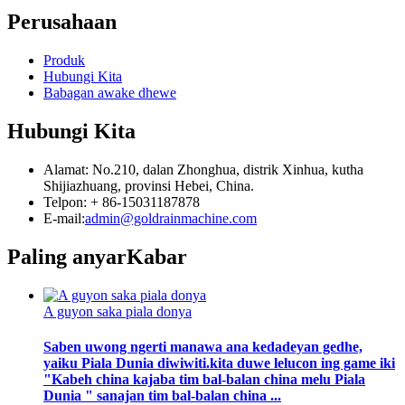
Perusahaan
Produk
Hubungi Kita
Babagan awake dhewe
Hubungi Kita
Alamat: No.210, dalan Zhonghua, distrik Xinhua, kutha
Shijiazhuang, provinsi Hebei, China.
Telpon: + 86-15031187878
E-mail:
admin@goldrainmachine.com
Paling anyar
Kabar
A guyon saka piala donya
Saben uwong ngerti manawa ana kedadeyan gedhe,
yaiku Piala Dunia diwiwiti.kita duwe lelucon ing game iki
"Kabeh china kajaba tim bal-balan china melu Piala
Dunia " sanajan tim bal-balan china ...