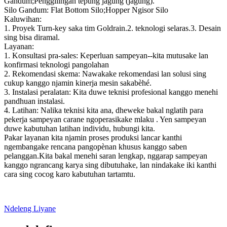
Gandum;Penggilingan tepung jagung (jagung).
Silo Gandum: Flat Bottom Silo;Hopper Ngisor Silo
Kaluwihan:
1. Proyek Turn-key saka tim Goldrain.2. teknologi selaras.3. Desain
sing bisa diramal.
Layanan:
1. Konsultasi pra-sales: Keperluan sampeyan--kita mutusake lan
konfirmasi teknologi pangolahan
2. Rekomendasi skema: Nawakake rekomendasi lan solusi sing
cukup kanggo njamin kinerja mesin sakabèhé.
3. Instalasi peralatan: Kita duwe teknisi profesional kanggo menehi
pandhuan instalasi.
4. Latihan: Nalika teknisi kita ana, dheweke bakal nglatih para
pekerja sampeyan carane ngoperasikake mlaku . Yen sampeyan
duwe kabutuhan latihan individu, hubungi kita.
Pakar layanan kita njamin proses produksi lancar kanthi
ngembangake rencana pangopènan khusus kanggo saben
pelanggan.Kita bakal menehi saran lengkap, nggarap sampeyan
kanggo ngrancang karya sing dibutuhake, lan nindakake iki kanthi
cara sing cocog karo kabutuhan tartamtu.
Ndeleng Liyane