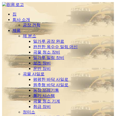
집
회사 소개
공장 견학
제품
제 분소
밀가루 공장 완료
완전한 옥수수 밀링 머신
곡물 청소 장비
밀가루 밀링 장비
보조 장비
운반 장비
곡물 사일로
평평한 바닥 사일로
원추형 바닥 사일로
농장 쓰레기통
통기 시스템
곡물 청소 기계
취급 장비
정미소