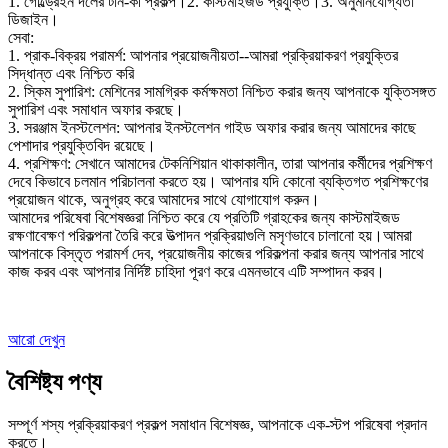
1. গোল্ড্রেইন দলের টার্ন-কী প্রকল্প।2. কাস্টমাইজড প্রযুক্তি।3. অনুমানযোগ্যতা
ডিজাইন।
সেবা:
1. প্রাক-বিক্রয় পরামর্শ: আপনার প্রয়োজনীয়তা--আমরা প্রক্রিয়াকরণ প্রযুক্তির
সিদ্ধান্ত এবং নিশ্চিত করি
2. স্কিম সুপারিশ: মেশিনের সামগ্রিক কর্মক্ষমতা নিশ্চিত করার জন্য আপনাকে যুক্তিসঙ্গত
সুপারিশ এবং সমাধান অফার করছে।
3. সরঞ্জাম ইনস্টলেশন: আপনার ইনস্টলেশন গাইড অফার করার জন্য আমাদের কাছে
পেশাদার প্রযুক্তিবিদ রয়েছে।
4. প্রশিক্ষণ: সেখানে আমাদের টেকনিশিয়ান থাকাকালীন, তারা আপনার কর্মীদের প্রশিক্ষণ
দেবে কিভাবে চলমান পরিচালনা করতে হয়। আপনার যদি কোনো ব্যক্তিগত প্রশিক্ষণের
প্রয়োজন থাকে, অনুগ্রহ করে আমাদের সাথে যোগাযোগ করুন।
আমাদের পরিষেবা বিশেষজ্ঞরা নিশ্চিত করে যে প্রতিটি গ্রাহকের জন্য কাস্টমাইজড
রক্ষণাবেক্ষণ পরিকল্পনা তৈরি করে উত্পাদন প্রক্রিয়াগুলি মসৃণভাবে চালানো হয়।আমরা
আপনাকে বিস্তৃত পরামর্শ দেব, প্রয়োজনীয় কাজের পরিকল্পনা করার জন্য আপনার সাথে
কাজ করব এবং আপনার নির্দিষ্ট চাহিদা পূরণ করে এমনভাবে এটি সম্পাদন করব।
আরো দেখুন
বৈশিষ্ট্য পণ্য
সম্পূর্ণ শস্য প্রক্রিয়াকরণ প্রকল্প সমাধান বিশেষজ্ঞ, আপনাকে এক-স্টপ পরিষেবা প্রদান
করতে।