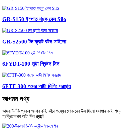
GR-S150 ইস্পাত শঙ্কু বেস Silo
GR-S2500 টন ফ্ল্যাট বটম সাইলো
6FYDT-100 ভুট্টা গ্রিটস মিল
6FTF-300 গমের আটা মিলিং সরঞ্জাম
আগমন পণ্য
আমরা টার্নকি প্রকল্প অফার করি, কাঁচা শস্যের দোকানের উত্স সিলো সমাধান করি, শস্য
প্রক্রিয়াকরণ আটা মিল প্ল্যান্টে।