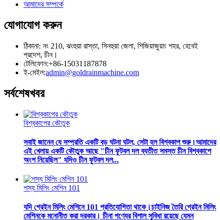
আমাদের সম্পর্কে
যোগাযোগ করুন
ঠিকানা: নং 210, ঝংহুয়া রাস্তা, সিনহুয়া জেলা, শিজিয়াজুয়াং শহর, হেবেই
প্রদেশ, চীন।
টেলিফোন:+86-15031187878
ই-মেইল:
admin@goldrainmachine.com
সর্বশেষ
খবর
বিশ্বকাপের কৌতুক
সবাই জানেন যে সম্প্রতি একটি বড় ঘটনা ঘটল, সেটা হল বিশ্বকাপ শুরু।আমাদের
এই খেলায় একটি কৌতুক আছে "চীন ফুটবল দল ব্যতীত সমস্ত চীন বিশ্বকাপে
অংশ নিয়েছিল" যদিও চীন ফুটবল দল...
শস্য মিলিং মেশিন 101
যদি গ্রেইন মিলিং মেশিনে 101 প্রতিযোগিতা থাকে।চাইনিজ তৈরি গ্রেইন মিলিং
মেশিনকে মনোনীত করা দরকার। চীনা পণ্যের বিশাল সুবিধা রয়েছে যেমন