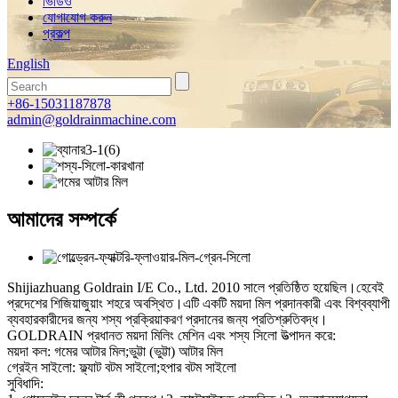
ভিডিও
যোগাযোগ করুন
প্রকল্প
English
+86-15031187878
admin@goldrainmachine.com
আমাদের সম্পর্কে
Shijiazhuang Goldrain I/E Co., Ltd. 2010 সালে প্রতিষ্ঠিত হয়েছিল।হেবেই
প্রদেশের শিজিয়াজুয়াং শহরে অবস্থিত।এটি একটি ময়দা মিল প্রদানকারী এবং বিশ্বব্যাপী
ব্যবহারকারীদের জন্য শস্য প্রক্রিয়াকরণ প্রদানের জন্য প্রতিশ্রুতিবদ্ধ।
GOLDRAIN প্রধানত ময়দা মিলিং মেশিন এবং শস্য সিলো উত্পাদন করে:
ময়দা কল: গমের আটার মিল;ভুট্টা (ভুট্টা) আটার মিল
গ্রেইন সাইলো: ফ্ল্যাট বটম সাইলো;হপার বটম সাইলো
সুবিধাদি: