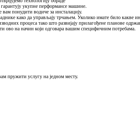
отврђујемо технологију обраде
а гарантују укупне перформансе машине.
 вам понудити водиче за инсталацију.
раднике како да управљају трчањем. Уколико имате било какве ин
водних процеса тако што развијају прилагођене планове одржав
сти ово на начин који одговара вашим специфичним потребама.
вам пружити услугу на једном месту.