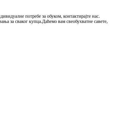
дивидуалне потребе за обуком, контактирајте нас.
ања за сваког купца.Даћемо вам свеобухватне савете,