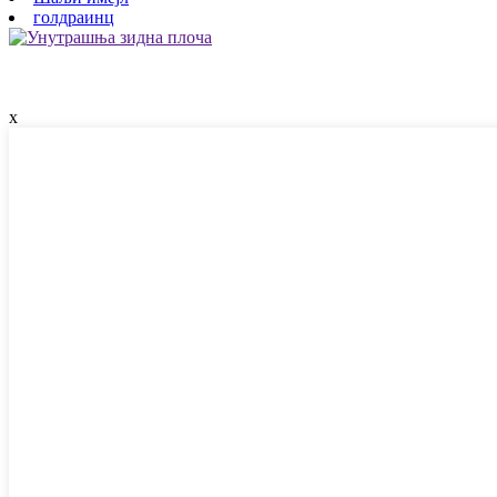
голдраинц
x