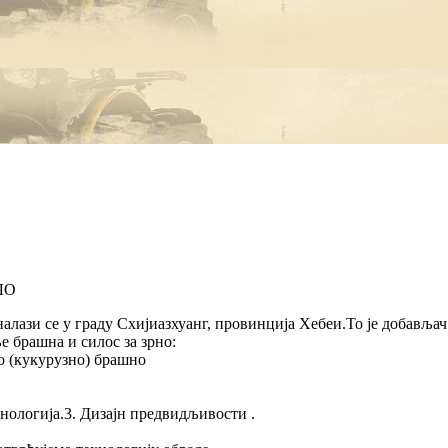
.налази се у граду Схијиазхуанг, провинција Хебеи.То је добавља
брашна и силос за зрно:
 (кукурузно) брашно
хнологија.3. Дизајн предвидљивости .