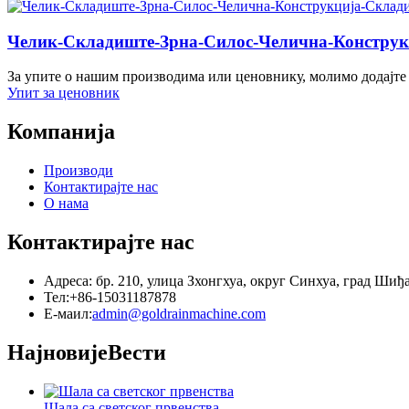
Челик-Складиште-Зрна-Силос-Челична-Констру
За упите о нашим производима или ценовнику, молимо додајте 
Упит за ценовник
Компанија
Производи
Контактирајте нас
О нама
Контактирајте нас
Адреса: бр. 210, улица Зхонгхуа, округ Синхуа, град Шиђ
Тел:+86-15031187878
Е-маил:
admin@goldrainmachine.com
Најновије
Вести
Шала са светског првенства