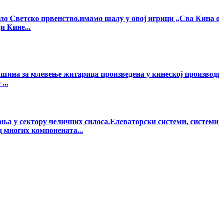
очело Светско првенство.имамо шалу у овој игрици „Сва Кина
и Кине...
шина за млевење житарица произведена у кинеској производњ
...
ања у сектору челичних силоса.Елеваторски системи, систем
д многих компонената...