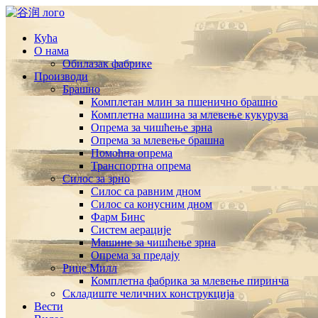
Кућа
О нама
Обилазак фабрике
Производи
Брашно
Комплетан млин за пшенично брашно
Комплетна машина за млевење кукуруза
Опрема за чишћење зрна
Опрема за млевење брашна
Помоћна опрема
Транспортна опрема
Силос за зрно
Силос са равним дном
Силос са конусним дном
Фарм Бинс
Систем аерације
Машине за чишћење зрна
Опрема за предају
Рице Милл
Комплетна фабрика за млевење пиринча
Складиште челичних конструкција
Вести