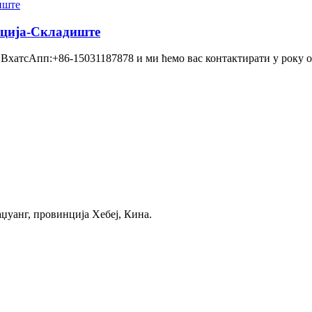
кција-Складиште
ВхатсАпп:+86-15031187878 и ми ћемо вас контактирати у року од
аџуанг, провинција Хебеј, Кина.