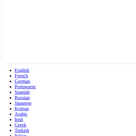
English
French
German
Portuguese
Spanish
Russian
Japanese
Korean
Arabic
Irish
Greek
Turkish
Italian