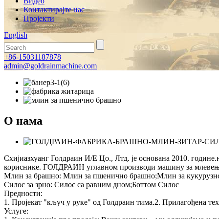
Видео
Контактирајте нас
Пројекти
English
+86-15031187878
admin@goldrainmachine.com
О нама
Схијиазхуанг Голдраин И/Е Цо., Лтд. је основана 2010. године
кориснике. ГОЛДРАИН углавном производи машину за млевење 
Млин за брашно: Млин за пшенично брашно;Млин за кукурузно
Силос за зрно: Силос са равним дном;Боттом Силос
Предности:
1. Пројекат "кључ у руке" од Голдраин тима.2. Прилагођена те
Услуге: