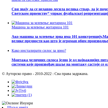
Сви знају да се недавно десила велика ствар, да је п
Светском првенству“ упркос фудбалској репрезентациј
Машина за млевење житарица 101
Ако машина за млевење зрна има 101 конкуренцију.Ма
велике предности као што је огроман обим производње 
Како инсталирати силос за зрно?
Монтажа челичних силоса једно је од најважнијих пит
системи које произвођач шаље на монтажу састоје се о
© Ауторско право - 2010-2022 : Сва права задржана.
Шаљи имејл