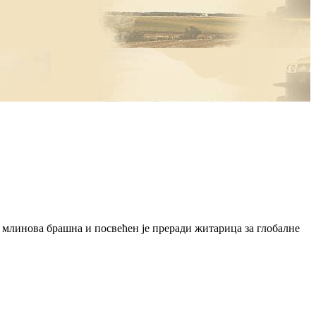
ч млинова брашна и посвећен је преради житарица за глобалне