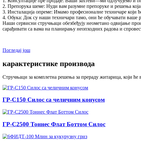
1. Консултације пре продаје: Ваши захтеви—ми одлучујемо и п
2. Препорука шеме: Нуди вам разумне препоруке и решења кој
3. Инсталација опреме: Имамо професионалне техничаре који ће
4. Обука: Док су наши техничари тамо, они ће обучавати ваше 
Наши сервисни стручњаци обезбеђују неометано одвијање произ
сарађивати са вама на планирању неопходних радова и спрове
Погледај још
карактеристике производа
Стручњаци за комплетна решења за прераду житарица, који ће 
ГР-С150 Силос са челичним конусом
ГР-С2500 Тоннес Флат Боттом Силос