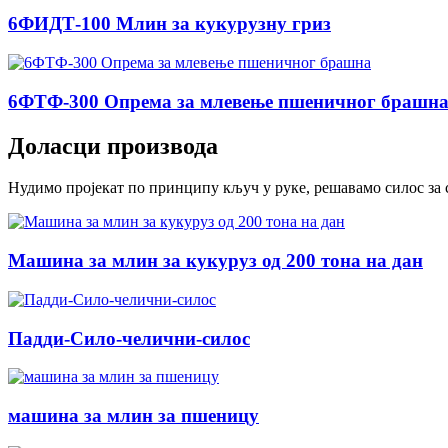
6ФИДТ-100 Млин за кукурузну гриз
6ФТФ-300 Опрема за млевење пшеничног брашн
Доласци производа
Нудимо пројекат по принципу кључ у руке, решавамо силос за 
Машина за млин за кукуруз од 200 тона на дан
Падди-Сило-челични-силос
машина за млин за пшеницу