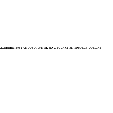
а
складиштење сировог жита, до фабрике за прераду брашна.