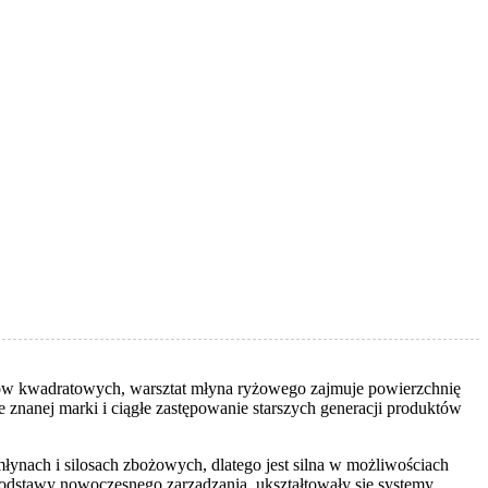
rów kwadratowych, warsztat młyna ryżowego zajmuje powierzchnię
anej marki i ciągłe zastępowanie starszych generacji produktów
łynach i silosach zbożowych, dlatego jest silna w możliwościach
podstawy nowoczesnego zarządzania, ukształtowały się systemy