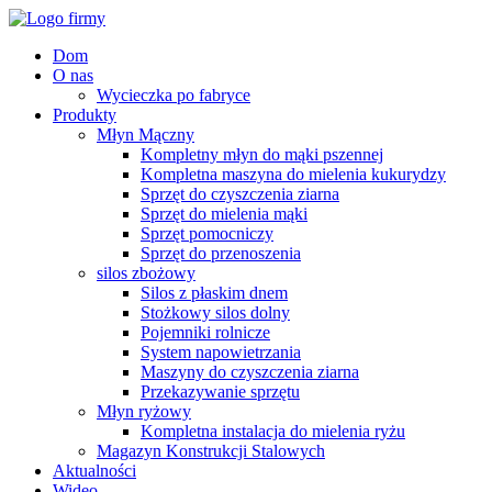
Dom
O nas
Wycieczka po fabryce
Produkty
Młyn Mączny
Kompletny młyn do mąki pszennej
Kompletna maszyna do mielenia kukurydzy
Sprzęt do czyszczenia ziarna
Sprzęt do mielenia mąki
Sprzęt pomocniczy
Sprzęt do przenoszenia
silos zbożowy
Silos z płaskim dnem
Stożkowy silos dolny
Pojemniki rolnicze
System napowietrzania
Maszyny do czyszczenia ziarna
Przekazywanie sprzętu
Młyn ryżowy
Kompletna instalacja do mielenia ryżu
Magazyn Konstrukcji Stalowych
Aktualności
Wideo