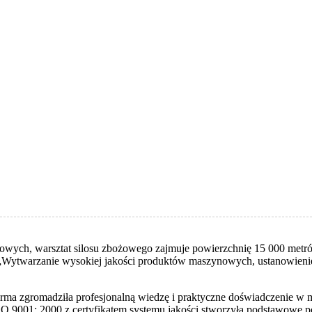
owych, warsztat silosu zbożowego zajmuje powierzchnię 15 000 met
ytwarzanie wysokiej jakości produktów maszynowych, ustanowienie zn
firma zgromadziła profesjonalną wiedzę i praktyczne doświadczenie w m
 ISO 9001: 2000 z certyfikatem systemu jakości stworzyła podstawowe 