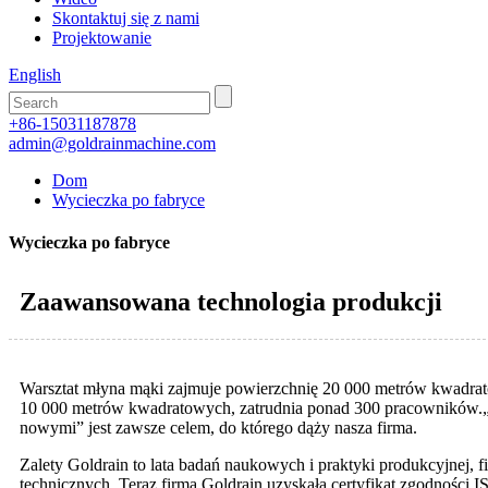
Skontaktuj się z nami
Projektowanie
English
+86-15031187878
admin@goldrainmachine.com
Dom
Wycieczka po fabryce
Wycieczka po fabryce
Zaawansowana technologia produkcji
Warsztat młyna mąki zajmuje powierzchnię 20 000 metrów kwadrat
10 000 metrów kwadratowych, zatrudnia ponad 300 pracowników.„W
nowymi” jest zawsze celem, do którego dąży nasza firma.
Zalety Goldrain to lata badań naukowych i praktyki produkcyjnej, 
technicznych. Teraz firma Goldrain uzyskała certyfikat zgodności