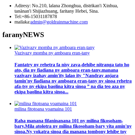
Adiresy: No.210, lalana Zhonghua, distrikan'i Xinhua,
tanànan'i Shijiazhuang, faritany Hebei, Sina.
Tel:+86-15031187878
mailaka:
admin@goldrainmachine.com
farany
NEWS
Vazivazy momba ny amboara eran-tany
Fantatry ny rehetra fa nisy zava-dehibe nitranga tato ho
ato, dia ny fiadiana ny amboara eran-tany.manana
vazivazy izahay amin'ity lalao ity "Nandray anjara
tamin'ny fiadiana ny amboara eran-tany ny sinoa rehetra
afa-tsy ny ekipa baolina kitra sinoa ” na dia teo aza ny
ekipa baolina kitra sinoa...
milina fitotoana voamaina 101
Raha manana fifaninanana 101 ny milina fikosoham-
bary.Mila atolotra ny milina fikosoham-bary vita amin'ny
sinoa.Ny vokatra sinoa dia manana tombony lehibe toy