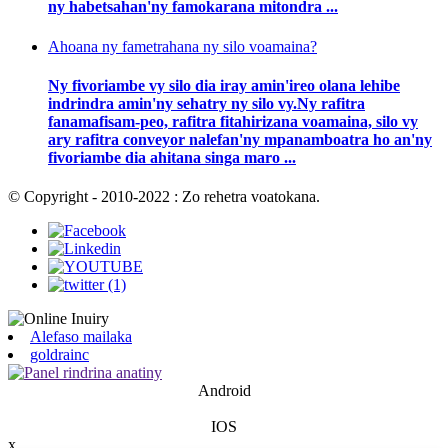
ny habetsahan'ny famokarana mitondra ...
Ahoana ny fametrahana ny silo voamaina?
Ny fivoriambe vy silo dia iray amin'ireo olana lehibe
indrindra amin'ny sehatry ny silo vy.Ny rafitra
fanamafisam-peo, rafitra fitahirizana voamaina, silo vy
ary rafitra conveyor nalefan'ny mpanamboatra ho an'ny
fivoriambe dia ahitana singa maro ...
© Copyright - 2010-2022 : Zo rehetra voatokana.
Alefaso mailaka
goldrainc
Android
IOS
x