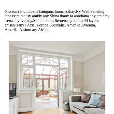
Nitazona fitomboana haingana foana izahay.Ny Wall Paneling
tena tsara dia tsy amidy any Shina ihany fa aondrana any amin'ny
tsena any ivelany.Mandrakotra firenena sy faritra 90 izy io,
anisan'izany i Azia, Eoropa, Aostralia, Amerika Avaratra,
Amerika Atsimo ary Afrika.