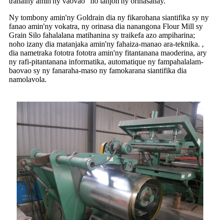
tranainy amin'ny vaovao" no tanjon'ny orinasanay.
Ny tombony amin'ny Goldrain dia ny fikarohana siantifika sy ny
fanao amin'ny vokatra, ny orinasa dia nanangona Flour Mill sy
Grain Silo fahalalana matihanina sy traikefa azo ampiharina;
noho izany dia matanjaka amin'ny fahaiza-manao ara-teknika. ,
dia nametraka fototra fototra amin'ny fitantanana maoderina, ary
ny rafi-pitantanana informatika, automatique ny fampahalalam-
baovao sy ny fanaraha-maso ny famokarana siantifika dia
namolavola.