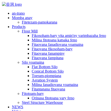
an-trano
Momba anay
Fitetezam-pamokarana
Products
Flour Mill
Fikosoham-bary vita amin'ny varimbazaha feno
Milina fitotoana katsaka feno
Fitaovana fanadiovana voamaina
Fitaovana fikosoham-bary
Fitaovana fanampiny
Fitaovana fampitana
Silo voamaina
Flat Bottom Silo
Conical Bottom Silo
Toeram-piompiana
Aeration System
Milina fanadiovana voamaina
Fitantanana fitaovana
Fitotoam-bary
Orinasa fitotoana vary feno
Steel Structure Warehouse
NEWS