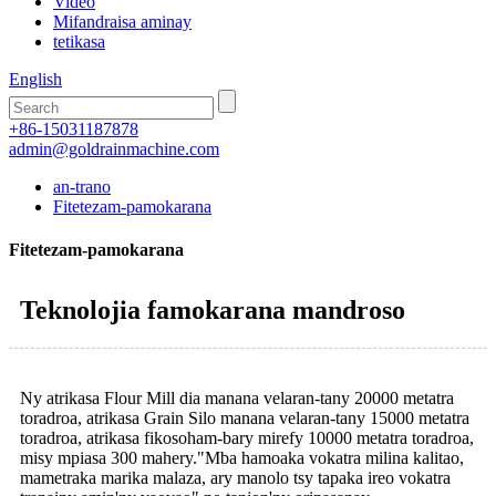
Video
Mifandraisa aminay
tetikasa
English
+86-15031187878
admin@goldrainmachine.com
an-trano
Fitetezam-pamokarana
Fitetezam-pamokarana
Teknolojia famokarana mandroso
Ny atrikasa Flour Mill dia manana velaran-tany 20000 metatra
toradroa, atrikasa Grain Silo manana velaran-tany 15000 metatra
toradroa, atrikasa fikosoham-bary mirefy 10000 metatra toradroa,
misy mpiasa 300 mahery."Mba hamoaka vokatra milina kalitao,
mametraka marika malaza, ary manolo tsy tapaka ireo vokatra