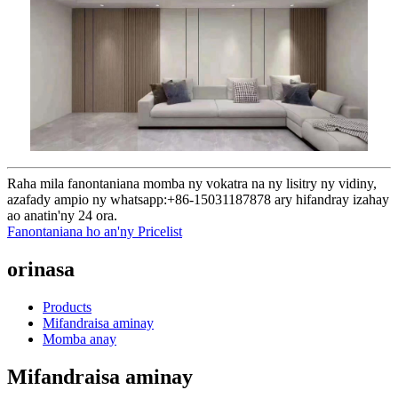
Raha mila fanontaniana momba ny vokatra na ny lisitry ny vidiny,
azafady ampio ny whatsapp:+86-15031187878 ary hifandray izahay
ao anatin'ny 24 ora.
Fanontaniana ho an'ny Pricelist
orinasa
Products
Mifandraisa aminay
Momba anay
Mifandraisa aminay