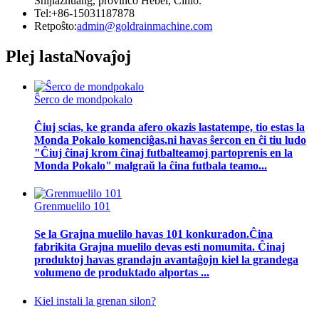
Shijiazhuang, provinco Hebei, Ĉinio.
Tel:+86-15031187878
Retpoŝto:
admin@goldrainmachine.com
Plej lasta
Novaĵoj
Ŝerco de mondpokalo
Ĉiuj scias, ke granda afero okazis lastatempe, tio estas la
Monda Pokalo komenciĝas.ni havas ŝercon en ĉi tiu ludo
"Ĉiuj ĉinaj krom ĉinaj futbalteamoj partoprenis en la
Monda Pokalo" malgraŭ la ĉina futbala teamo...
Grenmuelilo 101
Se la Grajna muelilo havas 101 konkuradon.Ĉina
fabrikita Grajna muelilo devas esti nomumita. Ĉinaj
produktoj havas grandajn avantaĝojn kiel la grandega
volumeno de produktado alportas ...
Kiel instali la grenan silon?