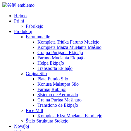
Hejmo
Pri ni
Fabrikejo
Produktoj
Farunmuelilo
Kompleta Tritika Faruno Muelejo
Kompleta Maiza Muelanta Maŝino
Grajna Purigada Ekipaĵo
Faruno Muelanta Ekipaĵo
Helpa Ekipaĵo
Transporta Ekipaĵo
Grajna Silo
Plata Fundo Silo
Konusa Malsupra Silo
Farmaj Rubujoj
Sistemo de Aerumado
Grajna Puriga Maŝinaro
Transdono de Ekipaĵo
Rice Mill
Kompleta Riza Muelanta Fabrikejo
Ŝtalo Struktura Stokejo
Novaĵoj