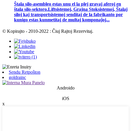
Ŝtala silo-asembleo estas unu el la plej gravaj aferoj en
ŝtala silo-sektoro.Liftsistemoj, Grajna Stoksistemoj, Ŝtalaj
siloj kaj transportsistemoj senditaj de la fabrikanto por
kunigo estas kunmetitaj de multaj komponaĵoj...
© Kopirajto - 2010-2022 : Ĉiuj Rajtoj Rezervitaj.
Sendu Retpoŝton
goldrainc
Androido
iOS
x