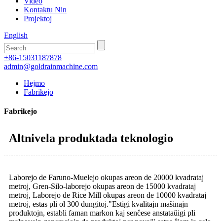
Video
Kontaktu Nin
Projektoj
English
+86-15031187878
admin@goldrainmachine.com
Hejmo
Fabrikejo
Fabrikejo
Altnivela produktada teknologio
Laborejo de Faruno-Muelejo okupas areon de 20000 kvadrataj
metroj, Gren-Silo-laborejo okupas areon de 15000 kvadrataj
metroj, Laborejo de Rice Mill okupas areon de 10000 kvadrataj
metroj, estas pli ol 300 dungitoj."Estigi kvalitajn maŝinajn
produktojn, establi faman markon kaj senĉese anstataŭigi pli