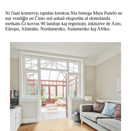
Ni ĉiam konservis rapidan kreskon.Nia bonega Mura Panelo ne
nur vendiĝis en Ĉinio sed ankaŭ eksportita al eksterlanda
merkato.Ĝi kovras 90 landojn kaj regionojn, inkluzive de Azio,
Eŭropo, Aŭstralio, Nordameriko, Sudameriko kaj Afriko.