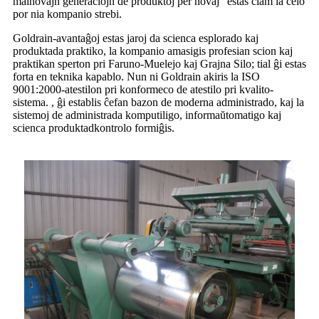
malnovajn generaciojn de produktoj per novaj" estas ĉiam la celo
por nia kompanio strebi.
Goldrain-avantaĝoj estas jaroj da scienca esplorado kaj
produktada praktiko, la kompanio amasigis profesian scion kaj
praktikan sperton pri Faruno-Muelejo kaj Grajna Silo; tial ĝi estas
forta en teknika kapablo. Nun ni Goldrain akiris la ISO
9001:2000-atestilon pri konformeco de atestilo pri kvalito-
sistema. , ĝi establis ĉefan bazon de moderna administrado, kaj la
sistemoj de administrada komputiligo, informaŭtomatigo kaj
scienca produktadkontrolo formiĝis.