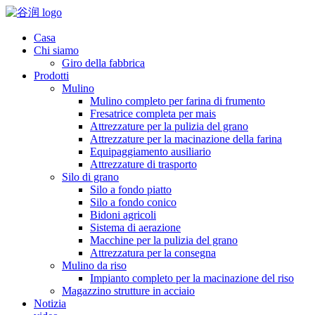
Casa
Chi siamo
Giro della fabbrica
Prodotti
Mulino
Mulino completo per farina di frumento
Fresatrice completa per mais
Attrezzature per la pulizia del grano
Attrezzature per la macinazione della farina
Equipaggiamento ausiliario
Attrezzature di trasporto
Silo di grano
Silo a fondo piatto
Silo a fondo conico
Bidoni agricoli
Sistema di aerazione
Macchine per la pulizia del grano
Attrezzatura per la consegna
Mulino da riso
Impianto completo per la macinazione del riso
Magazzino strutture in acciaio
Notizia