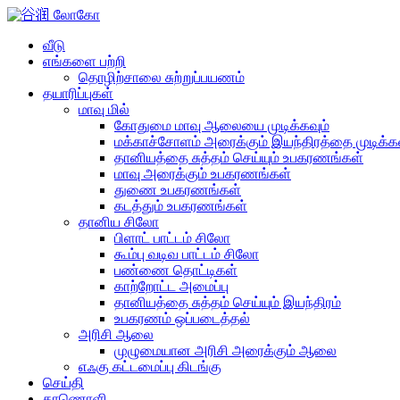
வீடு
எங்களை பற்றி
தொழிற்சாலை சுற்றுப்பயணம்
தயாரிப்புகள்
மாவு மில்
கோதுமை மாவு ஆலையை முடிக்கவும்
மக்காச்சோளம் அரைக்கும் இயந்திரத்தை முடிக்கவ
தானியத்தை சுத்தம் செய்யும் உபகரணங்கள்
மாவு அரைக்கும் உபகரணங்கள்
துணை உபகரணங்கள்
கடத்தும் உபகரணங்கள்
தானிய சிலோ
பிளாட் பாட்டம் சிலோ
கூம்பு வடிவ பாட்டம் சிலோ
பண்ணை தொட்டிகள்
காற்றோட்ட அமைப்பு
தானியத்தை சுத்தம் செய்யும் இயந்திரம்
உபகரணம் ஒப்படைத்தல்
அரிசி ஆலை
முழுமையான அரிசி அரைக்கும் ஆலை
எஃகு கட்டமைப்பு கிடங்கு
செய்தி
காணொளி