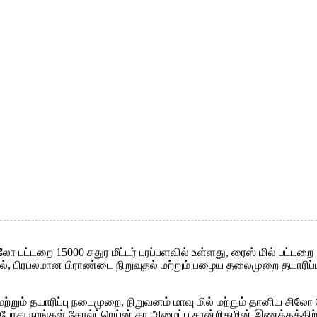
லோ பட்டறை 15000 சதுர மீட்டர் பரப்பளவில் உள்ளது, ரைஸ் மில் பட்டறை 10
, பிரபலமான பிராண்டை நிறுவுதல் மற்றும் பழைய தலைமுறை தயாரிப்பு
்றும் தயாரிப்பு நடைமுறை, நிறுவனம் மாவு மில் மற்றும் தானிய ச
போது நாங்கள் கோல்ட்ரெய்ன் தர அமைப்பு சான்றிதழின் இணக்கத்திற