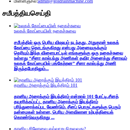
மின்னஞ்சல்:
admin@goldrainmachine.com
சமீபத்திய
செய்தி
உலகக் கோப்பையின் நகைச்சுவை
சமீபத்தில் ஒரு பெரிய விஷயம் நடந்தது, அதுதான் உலகக்
கோப்பை தொடங்குகிறது என்பது அனைவருக்கும்
தெரியும்.இந்த விளையாட்டில் எங்களுக்கு ஒரு நகைச்சுவை
உள்ளது “சீனா கால்பந்து அணிகள் தவிர அனைத்து சீனாவும்
உலகக் கோப்பையில் பங்கேற்றன” சீனா கால்பந்து அணி
இருந்தபோதிலும்...
தானிய அரைக்கும் இயந்திரம் 101
தானிய அரைக்கும் இயந்திரம் என்றால் 101 போட்டி.சீனத்
தயாரிக்கப்பட்ட தானிய அரைக்கும் இயந்திரம்
பரிந்துரைக்கப்பட வேண்டும். சீனப் பொருட்களுக்கு பெரும்
நன்மைகள் உள்ளன, பெரிய அளவிலான உற்பத்தியைக்
கொண்டுவருகிறது ...
தானிய சிலோவை எவ்வாறு நிறுவுவது?