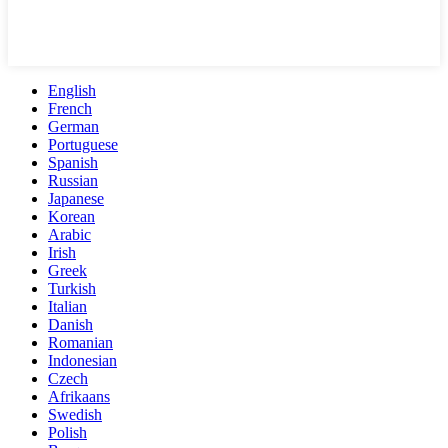
English
French
German
Portuguese
Spanish
Russian
Japanese
Korean
Arabic
Irish
Greek
Turkish
Italian
Danish
Romanian
Indonesian
Czech
Afrikaans
Swedish
Polish