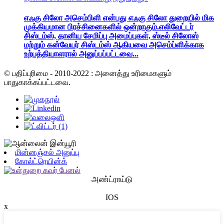
எஃகு சிலோ அசெம்பிளி என்பது எஃகு சிலோ துறையில் மிக
முக்கியமான பிரச்சினைகளில் ஒன்றாகும்.எலிவேட்டர்
சிஸ்டம்ஸ், தானிய சேமிப்பு அமைப்புகள், ஸ்டீல் சிலோஸ்
மற்றும் கன்வேயர் சிஸ்டம்ஸ் ஆகியவை அசெம்ப்ளிக்காக
உற்பத்தியாளரால் அனுப்பப்பட்டவை...
© பதிப்புரிமை - 2010-2022 : அனைத்து உரிமைகளும்
பாதுகாக்கப்பட்டவை.
மின்னஞ்சல் அனுப்பு
கோல்ட்ரெயின்க்
அண்ட்ராய்டு
IOS
x