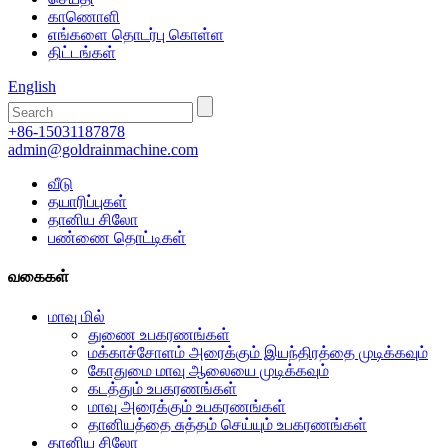
காணொளி
எங்களை தொடர்பு கொள்ள
திட்டங்கள்
English
+86-15031187878
admin@goldrainmachine.com
வீடு
தயாரிப்புகள்
தானிய சிலோ
பண்ணை தொட்டிகள்
வகைகள்
மாவு மில்
துணை உபகரணங்கள்
மக்காச்சோளம் அரைக்கும் இயந்திரத்தை முடிக்கவும்
கோதுமை மாவு ஆலையை முடிக்கவும்
கடத்தும் உபகரணங்கள்
மாவு அரைக்கும் உபகரணங்கள்
தானியத்தை சுத்தம் செய்யும் உபகரணங்கள்
தானிய சிலோ