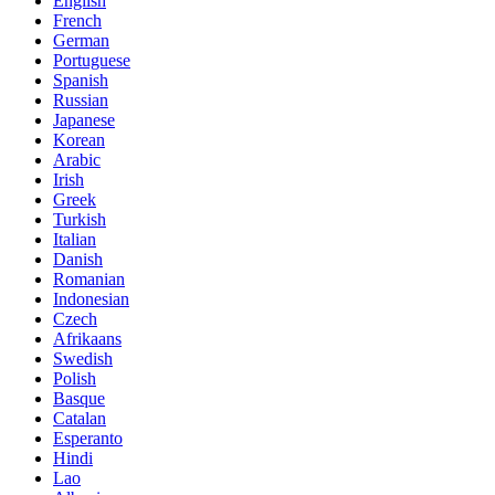
English
French
German
Portuguese
Spanish
Russian
Japanese
Korean
Arabic
Irish
Greek
Turkish
Italian
Danish
Romanian
Indonesian
Czech
Afrikaans
Swedish
Polish
Basque
Catalan
Esperanto
Hindi
Lao