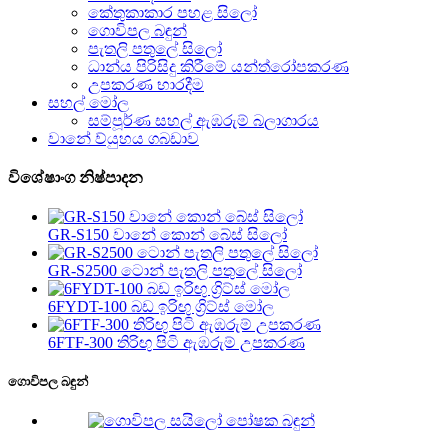
කේතුකාකාර පහළ සිලෝ
ගොවිපල බඳුන්
පැතලි පතුලේ සිලෝ
ධාන්ය පිරිසිදු කිරීමේ යන්ත්රෝපකරණ
උපකරණ භාරදීම
සහල් මෝල
සම්පූර්ණ සහල් ඇඹරුම් බලාගාරය
වානේ ව්යුහය ගබඩාව
විශේෂාංග නිෂ්පාදන
GR-S150 වානේ කොන් බේස් සිලෝ
GR-S2500 ටොන් පැතලි පතුලේ සිලෝ
6FYDT-100 බඩ ඉරිඟු ග්‍රිට්ස් මෝල
6FTF-300 තිරිඟු පිටි ඇඹරුම් උපකරණ
ගොවිපල බඳුන්