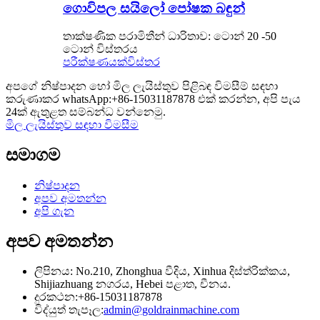
ගොවිපල සයිලෝ පෝෂක බඳුන්
තාක්ෂණික පරාමිතීන් ධාරිතාව: ටොන් 20 -50
ටොන් විස්තරය
පරීක්ෂණයක්
විස්තර
අපගේ නිෂ්පාදන හෝ මිල ලැයිස්තුව පිළිබඳ විමසීම් සඳහා
කරුණාකර whatsApp:+86-15031187878 එක් කරන්න, අපි පැය
24ක් ඇතුළත සම්බන්ධ වන්නෙමු.
මිල ලැයිස්තුව සඳහා විමසීම
සමාගම
නිෂ්පාදන
අපව අමතන්න
අපි ගැන
අපව අමතන්න
ලිපිනය: No.210, Zhonghua වීදිය, Xinhua දිස්ත්රික්කය,
Shijiazhuang නගරය, Hebei පළාත, චීනය.
දුරකථන:+86-15031187878
විද්යුත් තැපෑල:
admin@goldrainmachine.com