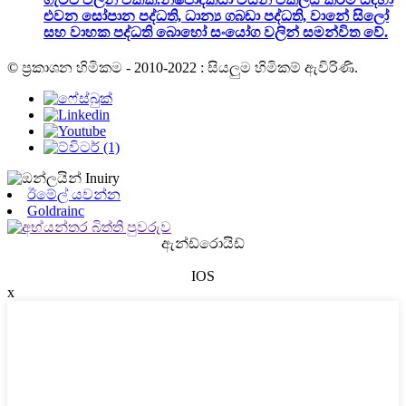
එවන සෝපාන පද්ධති, ධාන්‍ය ගබඩා පද්ධති, වානේ සිලෝ
සහ වාහක පද්ධති බොහෝ සංයෝග වලින් සමන්විත වේ.
© ප්‍රකාශන හිමිකම - 2010-2022 : සියලුම හිමිකම් ඇවිරිණි.
ඊමේල් යවන්න
Goldrainc
ඇන්ඩ්රොයිඩ්
IOS
x