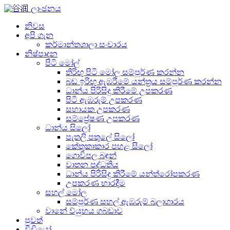
නිවස
අපි ගැන
කර්මාන්තශාලා සංචාරය
නිෂ්පාදන
පිටි මෝල්
තිරිඟු පිටි මෝල සම්පූර්ණ කරන්න
බඩ ඉරිඟු ඇඹරීමේ යන්ත්‍රය සම්පූර්ණ කරන්න
ධාන්ය පිරිසිදු කිරීමේ උපකරණ
පිටි ඇඹරුම් උපකරණ
සහායක උපකරණ
සම්ප්‍රේෂණ උපකරණ
ධාන්ය සිලෝ
පැතලි පතුලේ සිලෝ
කේතුකාකාර පහළ සිලෝ
ගොවිපල බඳුන්
වාතන පද්ධතිය
ධාන්ය පිරිසිදු කිරීමේ යන්ත්රෝපකරණ
උපකරණ භාරදීම
සහල් මෝල
සම්පූර්ණ සහල් ඇඹරුම් බලාගාරය
වානේ ව්යුහය ගබඩාව
පුවත්
වීඩියෝ