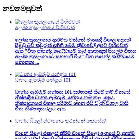
නවතම
පුවත්
ලෝක කුසලානයේ විහිළුවක්
ලෝක කුසලානය ආරම්භ වන්නේ මෑතකදී විශාල දෙයක්
සිදු වූ බව කවුරුත් දනිති.මෙම ක්‍රීඩාවේදී අපට විහිළුවක්
ඇත "චීන පාපන්දු කණ්ඩායම් හැර අනෙකුත් සියලුම චීනය
ලෝක කුසලානයට සහභාගී විය" චීන පාපන්දු කණ්ඩායම
නොතකා ...
ධාන්‍ය ඇඹරුම් යන්ත්‍රය 101
ධාන්ය ඇඹරුම් යන්තය 101 තරඟයක් තිබේ නම්.චීනයේ
නිෂ්පාදිත ධාන්‍ය ඇඹරුම් යන්ත්‍රය නම් කළ යුතුය.
නිෂ්පාදනයේ විශාල පරිමාව ගෙන එයි වැනි විශාල වාසි
චීන නිෂ්පාදනවලට ඇත.
ධාන්ය සිලෝ ස්ථාපනය කරන්නේ කෙසේද?
වානේ සිලෝ එකලස් කිරීම වානේ සිලෝ අංශයේ වැදගත්ම
ගැටළු වලින් එකකි.නිෂ්පාදකයා විසින් එකලස් කිරීම සඳහා