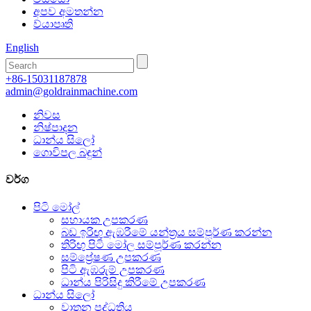
අපව අමතන්න
ව්යාපෘති
English
+86-15031187878
admin@goldrainmachine.com
නිවස
නිෂ්පාදන
ධාන්ය සිලෝ
ගොවිපල බඳුන්
වර්ග
පිටි මෝල්
සහායක උපකරණ
බඩ ඉරිඟු ඇඹරීමේ යන්ත්‍රය සම්පූර්ණ කරන්න
තිරිඟු පිටි මෝල සම්පූර්ණ කරන්න
සම්ප්‍රේෂණ උපකරණ
පිටි ඇඹරුම් උපකරණ
ධාන්ය පිරිසිදු කිරීමේ උපකරණ
ධාන්ය සිලෝ
වාතන පද්ධතිය