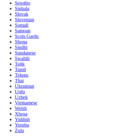
Sesotho
Sinhala
Slovak
Slovenian
Somali
Samoan
Scots Gaelic
Shona
Sindhi
Sundanese
Swahili
Tajik
Tamil
Telugu
Thai
Ukrainian
Urdu
Uzbek
Vietnamese
Welsh
Xhosa
Yiddish
Yoruba
Zulu