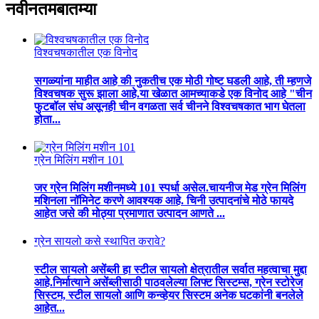
नवीनतम
बातम्या
विश्वचषकातील एक विनोद
सगळ्यांना माहीत आहे की नुकतीच एक मोठी गोष्ट घडली आहे, ती म्हणजे
विश्वचषक सुरू झाला आहे.या खेळात आमच्याकडे एक विनोद आहे "चीन
फुटबॉल संघ असूनही चीन वगळता सर्व चीनने विश्वचषकात भाग घेतला
होता...
ग्रेन मिलिंग मशीन 101
जर ग्रेन मिलिंग मशीनमध्ये 101 स्पर्धा असेल.चायनीज मेड ग्रेन मिलिंग
मशिनला नॉमिनेट करणे आवश्यक आहे. चिनी उत्पादनांचे मोठे फायदे
आहेत जसे की मोठ्या प्रमाणात उत्पादन आणते ...
ग्रेन सायलो कसे स्थापित करावे?
स्टील सायलो असेंब्ली हा स्टील सायलो क्षेत्रातील सर्वात महत्वाचा मुद्दा
आहे.निर्मात्याने असेंब्लीसाठी पाठवलेल्या लिफ्ट सिस्टम्स, ग्रेन स्टोरेज
सिस्टम, स्टील सायलो आणि कन्व्हेयर सिस्टम अनेक घटकांनी बनलेले
आहेत...