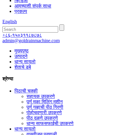
व्हिडिओ
आमच्याशी संपर्क साधा
प्रकल्प
English
+८६-१५०३११८७८७८
admin@goldrainmachine.com
मुख्यपृष्ठ
उत्पादने
धान्य सायलो
शेताचे डबे
श्रेण्या
पिठाची चक्की
सहायक उपकरणे
पूर्ण मका मिलिंग मशीन
पूर्ण गव्हाची पीठ गिरणी
पोहोचवणारी उपकरणे
पीठ दळणे उपकरणे
धान्य साफसफाईची उपकरणे
धान्य सायलो
वायुवीजन प्रणाली