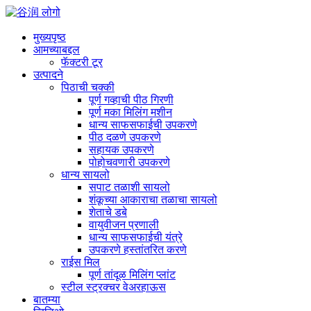
मुख्यपृष्ठ
आमच्याबद्दल
फॅक्टरी टूर
उत्पादने
पिठाची चक्की
पूर्ण गव्हाची पीठ गिरणी
पूर्ण मका मिलिंग मशीन
धान्य साफसफाईची उपकरणे
पीठ दळणे उपकरणे
सहायक उपकरणे
पोहोचवणारी उपकरणे
धान्य सायलो
सपाट तळाशी सायलो
शंकूच्या आकाराचा तळाचा सायलो
शेताचे डबे
वायुवीजन प्रणाली
धान्य साफसफाईची यंत्रे
उपकरणे हस्तांतरित करणे
राईस मिल
पूर्ण तांदूळ मिलिंग प्लांट
स्टील स्ट्रक्चर वेअरहाऊस
बातम्या