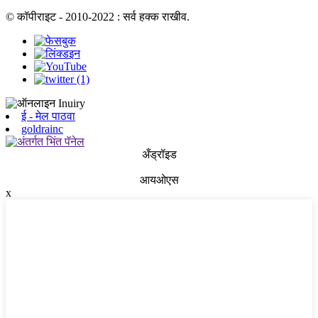
© कॉपीराइट - 2010-2022 : सर्व हक्क राखीव.
ई - मेल पाठवा
goldrainc
अँड्रॉइड
आयओएस
x