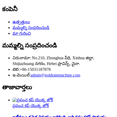
కంపెనీ
ఉత్పత్తులు
మమ్మల్ని సంప్రదించండి
మా గురించి
మమ్మల్ని సంప్రదించండి
చిరునామా: No.210, Zhonghua వీధి, Xinhua జిల్లా,
Shijiazhuang నగరం, Hebei ప్రావిన్స్, చైనా.
టెలి:+86-15031187878
ఇ-మెయిల్:
admin@goldrainmachine.com
తాజా
వార్తలు
ప్రపంచ కప్ యొక్క జోక్