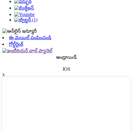
ఈ మెయిల్ పంపించండి
గోల్డ్‌రైంక్
ఆండ్రాయిడ్
IOS
x