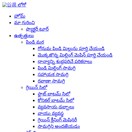
హోమ్
మా గురించి
ఫ్యాక్టరీ టూర్
ఉత్పత్తులు
పిండి మర
గోధుమ పిండి మిల్లును పూర్తి చేయండి
మొక్కజొన్న మిల్లింగ్ మెషిన్ పూర్తి చేయండి
ధాన్యాన్ని శుభ్రపరిచే పరికరాలు
పిండి మిల్లింగ్ సామగ్రి
సహాయక సామగ్రి
రవాణా సామగ్రి
గ్రెయిన్ సిలో
ఫ్లాట్ బాటమ్ సిలో
కోనికల్ బాటమ్ సిలో
వ్యవసాయ డబ్బాలు
వాయు వ్యవస్థ
గ్రెయిన్ క్లీనింగ్ మెషినరీ
సామగ్రిని అందజేయడం