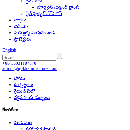
రైస్ మిల్లు
పూర్తి రైస్ మిల్లింగ్ ప్లాంట్
స్టీల్ స్ట్రక్చర్ వేర్‌హౌస్
వార్తలు
వీడియో
మమ్మల్ని సంప్రదించండి
ప్రాజెక్టులు
English
+86-15031187878
admin@goldrainmachine.com
హోమ్
ఉత్పత్తులు
గ్రెయిన్ సిలో
వ్యవసాయ డబ్బాలు
కేటగిరీలు
పిండి మర
సహాయక సామగ్రి