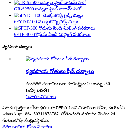
GR-S2500 టన్నుల ఫ్లాట్ బాటమ్ సిలో
6FYDT-100 మొక్కజొన్న గ్రిట్స్ మిల్లు
6FTF-300 గోధుమ పిండి మిల్లింగ్ పరికరాలు
వ్యవసాయ డబ్బాలు
వ్యవసాయ గోతులు ఫీడ్ డబ్బాలు
సాంకేతిక పారామితులు సామర్థ్యం: 20 టన్ను -50
టన్ను వివరణ
విచారణ
వివరాలు
మా ఉత్పత్తులు లేదా ధరల జాబితా గురించి విచారణల కోసం, దయచేసి
whatsApp:+86-15031187878ని జోడించండి మరియు మేము 24
గంటలలోపు సంప్రదిస్తాము.
ధరల జాబితా కోసం విచారణ