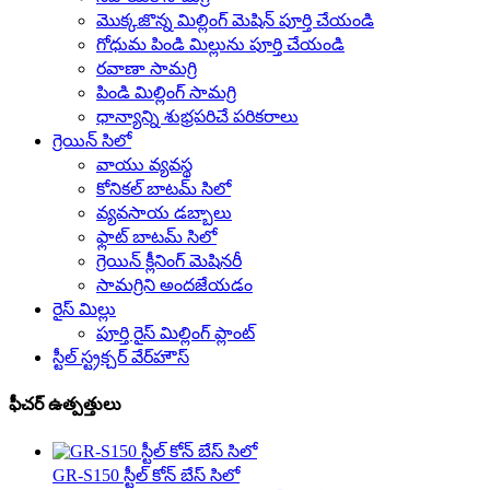
మొక్కజొన్న మిల్లింగ్ మెషిన్ పూర్తి చేయండి
గోధుమ పిండి మిల్లును పూర్తి చేయండి
రవాణా సామగ్రి
పిండి మిల్లింగ్ సామగ్రి
ధాన్యాన్ని శుభ్రపరిచే పరికరాలు
గ్రెయిన్ సిలో
వాయు వ్యవస్థ
కోనికల్ బాటమ్ సిలో
వ్యవసాయ డబ్బాలు
ఫ్లాట్ బాటమ్ సిలో
గ్రెయిన్ క్లీనింగ్ మెషినరీ
సామగ్రిని అందజేయడం
రైస్ మిల్లు
పూర్తి రైస్ మిల్లింగ్ ప్లాంట్
స్టీల్ స్ట్రక్చర్ వేర్‌హౌస్
ఫీచర్ ఉత్పత్తులు
GR-S150 స్టీల్ కోన్ బేస్ సిలో