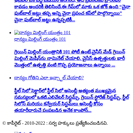
ఇటీవల ఒక పెద్ద విషయం జరిగింది, అది ప్రపంచకప్ ప్రారంభం
కావడం అందరికీ తెలిసిందే.ఈ గేమ్‌లో మాకు ఒక జోక్ ఉంది “చైనా
ఫుట్‌బాల్ జట్లు తప్ప అన్ని చైనా ప్రపంచ కప్‌లో పాల్గొన్నాయి”
చైనా ఫుట్‌బాల్ జట్టు ఉన్నప్పటికీ...
ధాన్యం మిల్లింగ్ యంత్రం 101
గ్రెయిన్ మిల్లింగ్ యంత్రానికి 101 పోటీ ఉంటే.చైనీస్ మేడ్ గ్రెయిన్
మిల్లింగ్ మెషీన్‌ను నామినేట్ చేయాలి. చైనీస్ ఉత్పత్తులకు భారీ
మొత్తంలో ఉత్పత్తి వంటి గొప్ప ప్రయోజనాలు ఉన్నాయి ...
ధాన్యం గోతిని ఎలా ఇన్స్టాల్ చేయాలి?
స్టీల్ సిలో సెక్టార్‌లో స్టీల్ సిలో అసెంబ్లీ అత్యంత ముఖ్యమైన
సమస్యలలో ఒకటి.ఎలివేటర్ సిస్టమ్స్, గ్రెయిన్ స్టోరేజ్ సిస్టమ్స్, స్టీల్
సిలోస్ మరియు కన్వేయర్ సిస్టమ్‌లు అసెంబ్లీ కోసం
తయారీదారుచే పంపబడిన అనేక కాంపోన్...
© కాపీరైట్ - 2010-2022 : సర్వ హక్కులు ప్రత్యేకించబడినవి.