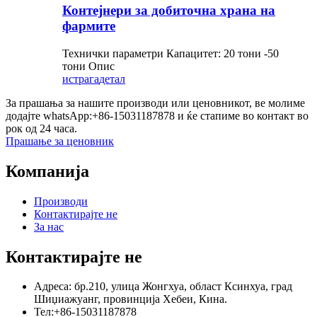
Контејнери за добиточна храна на
фармите
Технички параметри Капацитет: 20 тони -50
тони Опис
истрага
детал
За прашања за нашите производи или ценовникот, ве молиме
додајте whatsApp:+86-15031187878 и ќе стапиме во контакт во
рок од 24 часа.
Прашање за ценовник
Компанија
Производи
Контактирајте не
За нас
Контактирајте не
Адреса: бр.210, улица Жонгхуа, област Ксинхуа, град
Шиџиажуанг, провинција Хебеи, Кина.
Тел:+86-15031187878