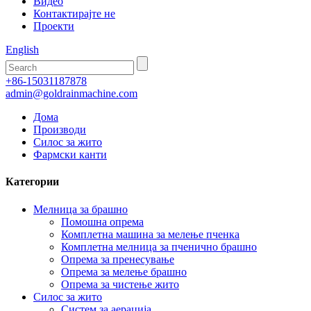
Видео
Контактирајте не
Проекти
English
+86-15031187878
admin@goldrainmachine.com
Дома
Производи
Силос за жито
Фармски канти
Категории
Мелница за брашно
Помошна опрема
Комплетна машина за мелење пченка
Комплетна мелница за пченично брашно
Опрема за пренесување
Опрема за мелење брашно
Опрема за чистење жито
Силос за жито
Систем за аерација