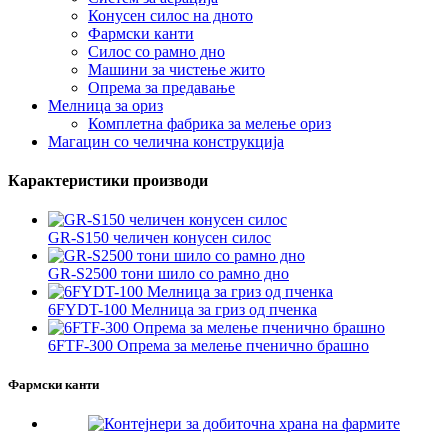
Конусен силос на дното
Фармски канти
Силос со рамно дно
Машини за чистење жито
Опрема за предавање
Мелница за ориз
Комплетна фабрика за мелење ориз
Магацин со челична конструкција
Карактеристики производи
GR-S150 челичен конусен силос
GR-S2500 тони шило со рамно дно
6FYDT-100 Мелница за гриз од пченка
6FTF-300 Опрема за мелење пченично брашно
Фармски канти