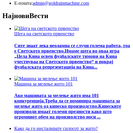
Е-пошта:
admin@goldrainmachine.com
Најнови
Вести
Шега на светското првенство
Сите знаат дека неодамна се случи голема работа, тоа
е Светското првенство.Имаме шега во оваа игра
„Цела Кина освен фудбалските тимови на Кина
учествуваа на Светското првенство“ и покрај
фудбалската репрезентација на Кина...
Машина за мелење жито 101
Ако машината за мелење жито има 101
конкуренција.Треба да се номинира машината за
мелење жито од кинеско производство.Кинеските
производи имаат големи предности како што
огромниот обем на производство носи ...
Како да го инсталирате силосот за жито?