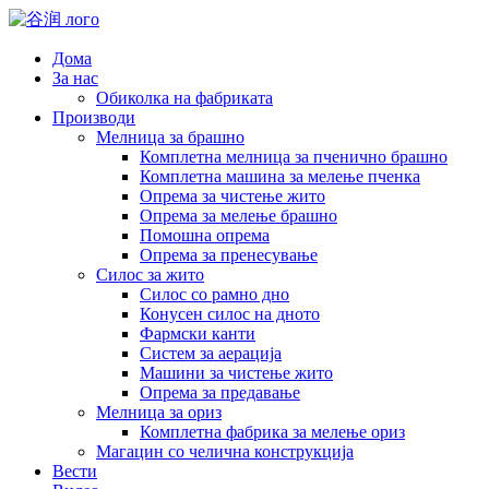
Дома
За нас
Обиколка на фабриката
Производи
Мелница за брашно
Комплетна мелница за пченично брашно
Комплетна машина за мелење пченка
Опрема за чистење жито
Опрема за мелење брашно
Помошна опрема
Опрема за пренесување
Силос за жито
Силос со рамно дно
Конусен силос на дното
Фармски канти
Систем за аерација
Машини за чистење жито
Опрема за предавање
Мелница за ориз
Комплетна фабрика за мелење ориз
Магацин со челична конструкција
Вести