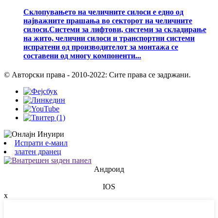
Склопувањето на челичните силоси е едно од
најважните прашања во секторот на челичните
силоси.Системи за лифтови, системи за складирање
на жито, челични силоси и транспортни системи
испратени од производителот за монтажа се
составени од многу компоненти...
© Авторски права - 2010-2022: Сите права се задржани.
Испрати е-маил
златен дранец
Андроид
IOS
x