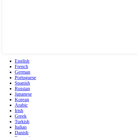
English
French
German
Portuguese
Spanish
Russian
Japanese
Korean
Arabic
Irish
Greek
Turkish
Italian
Danish