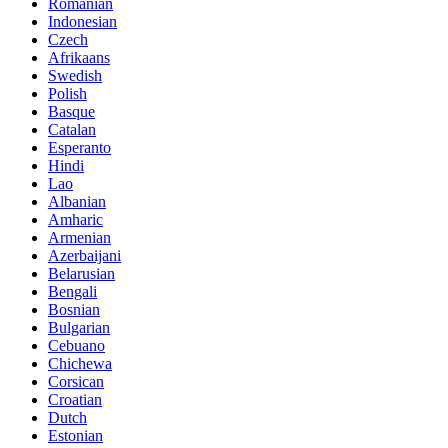
Romanian
Indonesian
Czech
Afrikaans
Swedish
Polish
Basque
Catalan
Esperanto
Hindi
Lao
Albanian
Amharic
Armenian
Azerbaijani
Belarusian
Bengali
Bosnian
Bulgarian
Cebuano
Chichewa
Corsican
Croatian
Dutch
Estonian