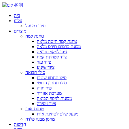
בית
עלינו
סיור במפעל
מוצרים
טחנת קמח
טחנת קמח חיטה מלאה
מכונת כרסום תירס מלאה
ציוד לניקוי תבואה
ציוד לטחינת קמח
ציוד עזר
ציוד שינוע
סילו תבואה
סילו תחתון שטוח
סילו תחתון חרוטי
פחי חווה
מערכת אוורור
מכונות לניקוי תבואה
ציוד מסירה
טחנת אורז
מפעל שלם לטחינת אורז
מחסן מבנה פלדה
חֲדָשׁוֹת