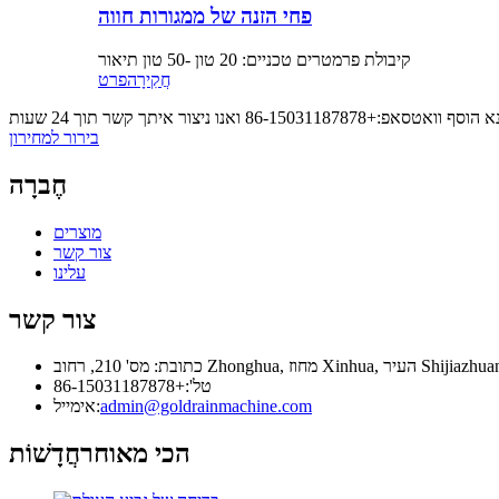
פחי הזנה של ממגורות חווה
קיבולת פרמטרים טכניים: 20 טון -50 טון תיאור
חֲקִירָה
פרט
בירור למחירון
חֶברָה
מוצרים
צור קשר
עלינו
צור קשר
טל':+86-15031187878
admin@goldrainmachine.com
אימייל:
הכי מאוחר
חֲדָשׁוֹת