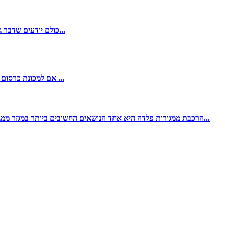
כולם יודעים שדבר גדול קרה לאחרונה, זה המונדיאל מתחיל.יש לנו בדיחה במשחק הזה "כל סין מלבד קבוצות הכדורגל של סין השתתפו במונדיאל" למרות נבחרת סין...
אם למכונת כרסום גריין יש תחרות 101.מכונת כרסום תבואה מתוצרת סינית צריכה להיות מועמדת. למוצרים סיניים יש יתרונות גדולים כמו נפח הייצור העצום מביא ...
הרכבת ממגורות פלדה היא אחד הנושאים החשובים ביותר במגזר ממגורות פלדה.מערכות מעליות, מערכות אחסון תבואה, ממגורות פלדה ומערכות מסועים הנשלחות על ידי היצרן להרכבה מורכבות ממרכיבים רבים...