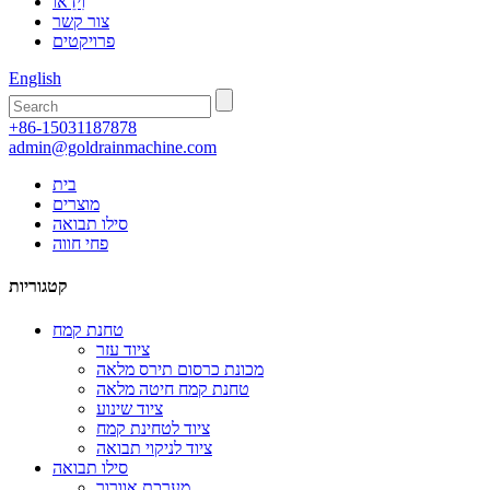
וִידֵאוֹ
צור קשר
פרויקטים
English
+86-15031187878
admin@goldrainmachine.com
בית
מוצרים
סילו תבואה
פחי חווה
קטגוריות
טחנת קמח
ציוד עזר
מכונת כרסום תירס מלאה
טחנת קמח חיטה מלאה
ציוד שינוע
ציוד לטחינת קמח
ציוד לניקוי תבואה
סילו תבואה
מערכת אוורור