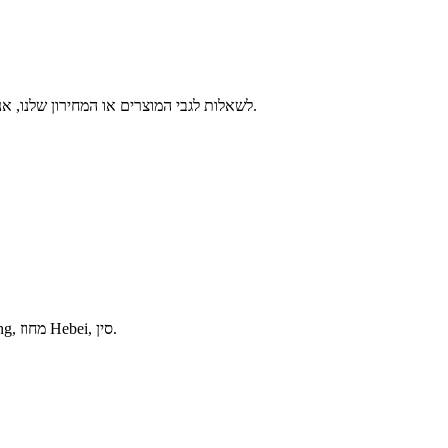
לשאלות לגבי המוצרים או המחירון שלנו, אנא הוסף וואטסאפ:+86-15031187878 ואנו ניצור איתך קשר תוך 24 שעות.
כתובת: מס' 210, רחוב Zhonghua, מחוז Xinhua, העיר Shijiazhuang, מחוז Hebei, סין.