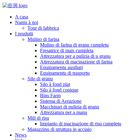
A casa
Nantu à noi
Tour di fabbrica
I prudutti
Mulino di farina
Mulino di farina di granu cumpletu
Fresatrice di mais cumpleta
Attrezzatura per a pulizia di u granu
Attrezzatura di macinazione di farina
Equipamentu ausiliari
Equipamentu di trasportu
Silo di granu
Silo à fond plat
Silo à fond conique
Bins Farm
Sistema di Aerazione
Macchinari di pulizia di granu
Attrezzatura per a manu
Mill di risu
Impianto di macinazione di risu cumpletu
Magazzinu di struttura in acciaio
News