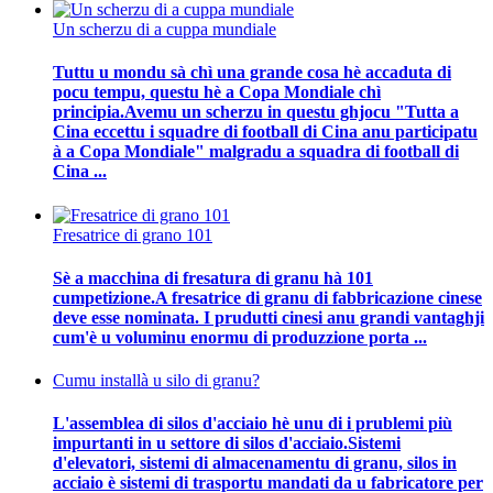
Un scherzu di a cuppa mundiale
Tuttu u mondu sà chì una grande cosa hè accaduta di
pocu tempu, questu hè a Copa Mondiale chì
principia.Avemu un scherzu in questu ghjocu "Tutta a
Cina eccettu i squadre di football di Cina anu participatu
à a Copa Mondiale" malgradu a squadra di football di
Cina ...
Fresatrice di grano 101
Sè a macchina di fresatura di granu hà 101
cumpetizione.A fresatrice di granu di fabbricazione cinese
deve esse nominata. I prudutti cinesi anu grandi vantaghji
cum'è u voluminu enormu di produzzione porta ...
Cumu installà u silo di granu?
L'assemblea di silos d'acciaio hè unu di i prublemi più
impurtanti in u settore di silos d'acciaio.Sistemi
d'elevatori, sistemi di almacenamentu di granu, silos in
acciaio è sistemi di trasportu mandati da u fabricatore per