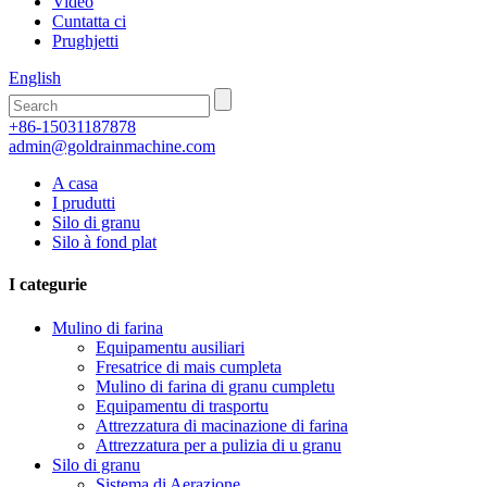
Video
Cuntatta ci
Prughjetti
English
+86-15031187878
admin@goldrainmachine.com
A casa
I prudutti
Silo di granu
Silo à fond plat
I categurie
Mulino di farina
Equipamentu ausiliari
Fresatrice di mais cumpleta
Mulino di farina di granu cumpletu
Equipamentu di trasportu
Attrezzatura di macinazione di farina
Attrezzatura per a pulizia di u granu
Silo di granu
Sistema di Aerazione