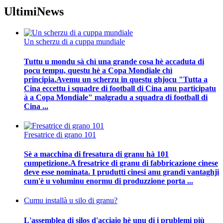
Ultimi
News
Un scherzu di a cuppa mundiale
Tuttu u mondu sà chì una grande cosa hè accaduta di
pocu tempu, questu hè a Copa Mondiale chì
principia.Avemu un scherzu in questu ghjocu "Tutta a
Cina eccettu i squadre di football di Cina anu participatu
à a Copa Mondiale" malgradu a squadra di football di
Cina ...
Fresatrice di grano 101
Sè a macchina di fresatura di granu hà 101
cumpetizione.A fresatrice di granu di fabbricazione cinese
deve esse nominata. I prudutti cinesi anu grandi vantaghji
cum'è u voluminu enormu di produzzione porta ...
Cumu installà u silo di granu?
L'assemblea di silos d'acciaio hè unu di i prublemi più