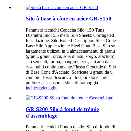
Silo à base à cône en acier GR-S150
Parametri tecnichi Capacità Silo: 150 Tuns
Diamitru Silo: 5,5 metri Silo Sheets: Corrugated
Installazione: Silo Bolted Description Steel Cone
Base Silo Applicazione: Steel Cone Base Silo sò
largamente utilizati in u almacenamentu di granu
(granu, granu, orzu, soia di risu, sorgo, arachidi).
…) sementi, farina, mangimi, ecc., chì anu da
esse puliti continuamente.Flussu Generale di Silo
di Base Cone d'Acciaio: Scaricate u granu da u
camion - fossa di scarico - trasportatore - pre-
pulitore - ascensore - silcu di tramoggia ...
inchiesta
dettagliu
GR-S200 Silo à fond de trémie
d'assemblage
Parametri tecnichi Fondu di silo: Silo di fondu di