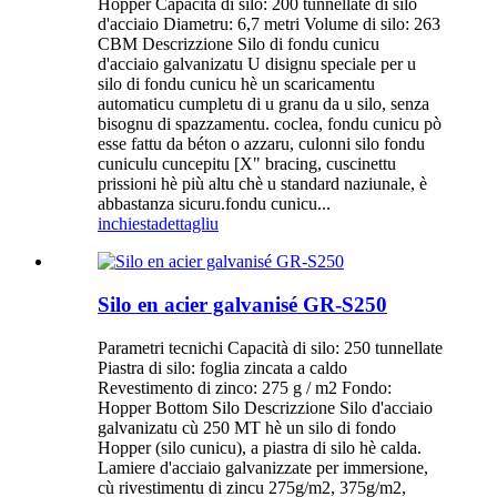
Hopper Capacità di silo: 200 tunnellate di silo
d'acciaio Diametru: 6,7 metri Volume di silo: 263
CBM Descrizzione Silo di fondu cunicu
d'acciaio galvanizatu U disignu speciale per u
silo di fondu cunicu hè un scaricamentu
automaticu cumpletu di u granu da u silo, senza
bisognu di spazzamentu. coclea, fondu cunicu pò
esse fattu da béton o azzaru, culonni silo fondu
cuniculu cuncepitu [X" bracing, cuscinettu
prissioni hè più altu chè u standard naziunale, è
abbastanza sicuru.fondu cunicu...
inchiesta
dettagliu
Silo en acier galvanisé GR-S250
Parametri tecnichi Capacità di silo: 250 tunnellate
Piastra di silo: foglia zincata a caldo
Revestimento di zinco: 275 g / m2 Fondo:
Hopper Bottom Silo Descrizzione Silo d'acciaio
galvanizatu cù 250 MT hè un silo di fondo
Hopper (silo cunicu), a piastra di silo hè calda.
Lamiere d'acciaio galvanizzate per immersione,
cù rivestimentu di zincu 275g/m2, 375g/m2,