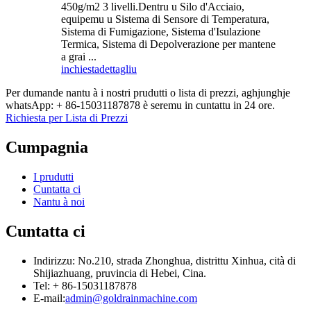
450g/m2 3 livelli.Dentru u Silo d'Acciaio,
equipemu u Sistema di Sensore di Temperatura,
Sistema di Fumigazione, Sistema d'Isulazione
Termica, Sistema di Depolverazione per mantene
a grai ...
inchiesta
dettagliu
Per dumande nantu à i nostri prudutti o lista di prezzi, aghjunghje
whatsApp: + 86-15031187878 è seremu in cuntattu in 24 ore.
Richiesta per Lista di Prezzi
Cumpagnia
I prudutti
Cuntatta ci
Nantu à noi
Cuntatta ci
Indirizzu: No.210, strada Zhonghua, distrittu Xinhua, cità di
Shijiazhuang, pruvincia di Hebei, Cina.
Tel: + 86-15031187878
E-mail:
admin@goldrainmachine.com