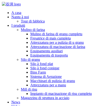
A casa
Nantu à noi
Tour di fabbrica
I prudutti
Mulino di farina
Mulino di farina di granu cumpletu
Fresatrice di mais cumpleta
Attrezzatura per a pulizia di u granu
Attrezzatura di macinazione di farina
Equipamentu ausiliari
Equipamentu di trasportu
Silo di granu
Silo à fond plat
Silo à fond conique
Bins Farm
Sistema di Aerazione
Macchinari di pulizia di granu
Attrezzatura per a manu
Mill di risu
Impianto di macinazione di risu cumpletu
Magazzinu di struttura in acciaio
News