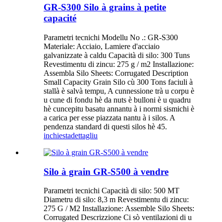
GR-S300 Silo à grains à petite
capacité
Parametri tecnichi Modellu No .: GR-S300
Materiale: Acciaio, Lamiere d'acciaio
galvanizzate à caldu Capacità di silo: 300 Tuns
Revestimentu di zincu: 275 g / m2 Installazione:
Assembla Silo Sheets: Corrugated Description
Small Capacity Grain Silo cù 300 Tons faciuli à
stallà è salvà tempu, A cunnessione trà u corpu è
u cune di fondu hè da nuts è bulloni è u quadru
hè cuncepitu basatu annantu à i normi sismichi è
a carica per esse piazzata nantu à i silos. A
pendenza standard di questi silos hè 45.
inchiesta
dettagliu
Silo à grain GR-S500 à vendre
Parametri tecnichi Capacità di silo: 500 MT
Diametru di silo: 8,3 m Revestimentu di zincu:
275 G / M2 Installazione: Assemble Silo Sheets:
Corrugated Descrizzione Ci sò ventilazioni di u