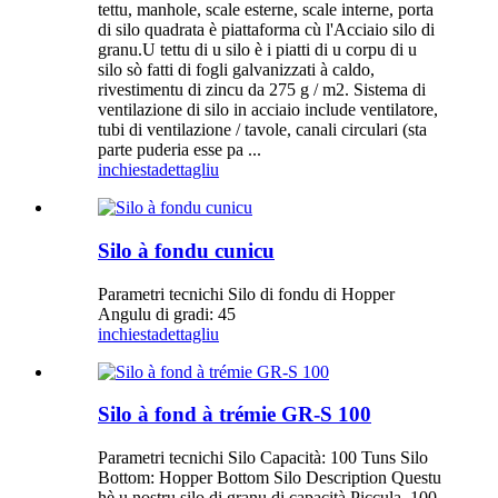
tettu, manhole, scale esterne, scale interne, porta
di silo quadrata è piattaforma cù l'Acciaio silo di
granu.U tettu di u silo è i piatti di u corpu di u
silo sò fatti di fogli galvanizzati à caldo,
rivestimentu di zincu da 275 g / m2. Sistema di
ventilazione di silo in acciaio include ventilatore,
tubi di ventilazione / tavole, canali circulari (sta
parte puderia esse pa ...
inchiesta
dettagliu
Silo à fondu cunicu
Parametri tecnichi Silo di fondu di Hopper
Angulu di gradi: 45
inchiesta
dettagliu
Silo à fond à trémie GR-S 100
Parametri tecnichi Silo Capacità: 100 Tuns Silo
Bottom: Hopper Bottom Silo Description Questu
hè u nostru silo di granu di capacità Piccula, 100