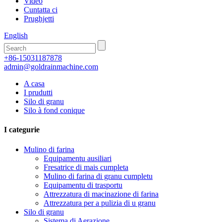
Video
Cuntatta ci
Prughjetti
English
+86-15031187878
admin@goldrainmachine.com
A casa
I prudutti
Silo di granu
Silo à fond conique
I categurie
Mulino di farina
Equipamentu ausiliari
Fresatrice di mais cumpleta
Mulino di farina di granu cumpletu
Equipamentu di trasportu
Attrezzatura di macinazione di farina
Attrezzatura per a pulizia di u granu
Silo di granu
Sistema di Aerazione