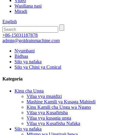
Video
Wasiliana nasi
Miradi
English
+86-15031187878
admin@goldrainmachine.com
Nyumbani
Bidhaa
Silo ya nafaka
Silo ya Chini ya Conical
Kategoria
Kinu cha Unga
Vifaa vya msaidizi
Mashine Kamili ya Kusaga Mahindi
Kinu Kamili cha Unga wa Ngano
Vifaa vya Kusafirisha
Vifaa vya kusagia unga
Vifaa vya Kusafisha Nafaka
Silo ya nafaka
Mfumo wa Uingizaji hewa