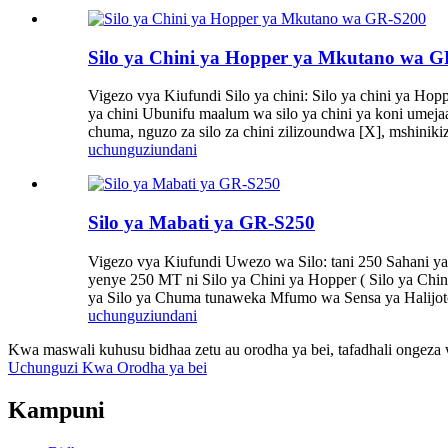
Silo ya Chini ya Hopper ya Mkutano wa 
Vigezo vya Kiufundi Silo ya chini: Silo ya chini ya Ho
ya chini Ubunifu maalum wa silo ya chini ya koni umeja
chuma, nguzo za silo za chini zilizoundwa [X], mshinikiz
uchunguzi
undani
Silo ya Mabati ya GR-S250
Vigezo vya Kiufundi Uwezo wa Silo: tani 250 Sahani ya 
yenye 250 MT ni Silo ya Chini ya Hopper ( Silo ya Chini
ya Silo ya Chuma tunaweka Mfumo wa Sensa ya Halijo
uchunguzi
undani
Kwa maswali kuhusu bidhaa zetu au orodha ya bei, tafadhali ongeza
Uchunguzi Kwa Orodha ya bei
Kampuni