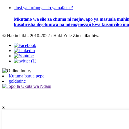
Jinsi ya kufunga silo ya nafaka ?
Mkutano wa silo za chuma ni mojawapo ya masuala muhimu
kusafirisha iliyotumwa na mtengenezaji kwa kusanyiko in
© Hakimiliki - 2010-2022 : Haki Zote Zimehifadhiwa.
Kutuma barua pepe
goldrainc
x