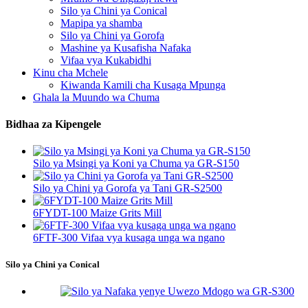
Silo ya Chini ya Conical
Mapipa ya shamba
Silo ya Chini ya Gorofa
Mashine ya Kusafisha Nafaka
Vifaa vya Kukabidhi
Kinu cha Mchele
Kiwanda Kamili cha Kusaga Mpunga
Ghala la Muundo wa Chuma
Bidhaa za Kipengele
Silo ya Msingi ya Koni ya Chuma ya GR-S150
Silo ya Chini ya Gorofa ya Tani GR-S2500
6FYDT-100 Maize Grits Mill
6FTF-300 Vifaa vya kusaga unga wa ngano
Silo ya Chini ya Conical