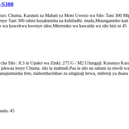
-S300
: Chuma, Karatasi za Mabati ya Moto Uwezo wa Silo: Tani 300 Mipak
e Tani 300 rahisi kusakinisha na kuhifadhi. muda,Muunganisho kati y
o wa kuwekwa kwenye silos.Mteremko wa kawaida wa silo hizi ni 45
ha Silo : 8.3 m Upako wa Zinki: 275 G / M2 Ufungaji: Kusanya Karat
a jukwaa lenye Chuma. silo la mahindi.Paa la silo na sahani za mwili 
ajumuisha feni, mabomba/mbao za uingizaji hewa, mifereji ya duara 
hada: 45