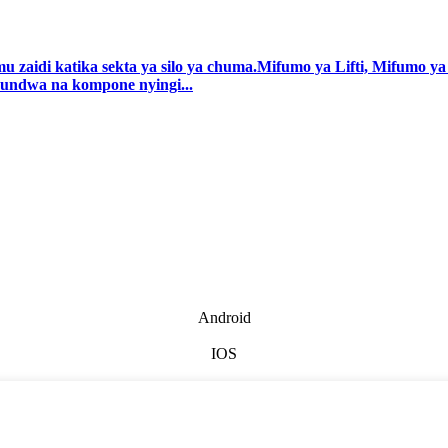
 zaidi katika sekta ya silo ya chuma.Mifumo ya Lifti, Mifumo 
aundwa na kompone nyingi...
Android
IOS