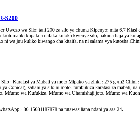
GR-S200
pper Uwezo wa Silo: tani 200 za silo ya chuma Kipenyo: mita 6.7 Kias
a kiotomatiki kupakua nafaka kutoka kwenye silo, hakuna haja ya kufa
o ni wa juu kuliko kiwango cha kitaifa, na ni salama vya kutosha.Chini 
Silo : Karatasi ya Mabati ya moto Mipako ya zinki : 275 g /m2 Chini
 ya Conical), sahani ya silo ni moto- tumbukiza karatasi za mabati, 
to, Mfumo wa Kufukiza, Mfumo wa Uhamishaji joto, Mfumo wa Kuondo
 whatsApp:+86-15031187878 na tutawasiliana ndani ya saa 24.