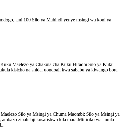
 mdogo, tani 100 Silo ya Mahindi yenye msingi wa koni ya
ha Kuku Maelezo ya Chakula cha Kuku Hifadhi Silo ya Kuku
akula kisicho na shida. uondoaji kwa sababu ya kiwango bora
wa Maelezo Silo ya Msingi ya Chuma Maombi: Silo ya Msingi ya
 ambazo zinahitaji kusafishwa kila mara.Mtiririko wa Jumla
...