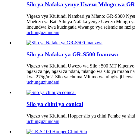
Silo ya Nafaka yenye Uwezo Mdogo wa GR
Vigezo vya Kiufundi Nambari ya Mfano: GR-S300 Nyenzo
Maelezo ya Bati Silo ya Nafaka yenye Uwezo Mdogo yeny
imeundwa kwa kuzingatia viwango vya seismic na mzig
uchunguzi
undani
Silo ya Nafaka ya GR-S500 Inauzwa
Vigezo vya Kiufundi Uwezo wa Silo : 500 MT Kipenyo c
ngazi za nje, ngazi za ndani, mlango wa silo ya mraba n
kwa 275g/m2. Silo ya chuma Mfumo wa uingizaji hewa un
uchunguzi
undani
Silo ya chini ya conical
Vigezo vya Kiufundi Hopper silo ya chini Pembe ya sha
uchunguzi
undani