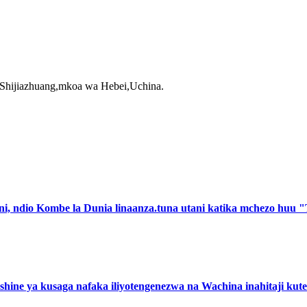
Shijiazhuang,mkoa wa Hebei,Uchina.
, ndio Kombe la Dunia linaanza.tuna utani katika mchezo huu "Ti
hine ya kusaga nafaka iliyotengenezwa na Wachina inahitaji kute