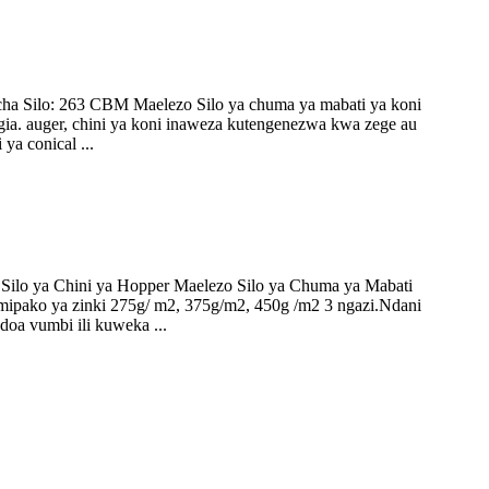
i cha Silo: 263 CBM Maelezo Silo ya chuma ya mabati ya koni
gia. auger, chini ya koni inaweza kutengenezwa kwa zege au
ya conical ...
 : Silo ya Chini ya Hopper Maelezo Silo ya Chuma ya Mabati
na mipako ya zinki 275g/ m2, 375g/m2, 450g /m2 3 ngazi.Ndani
a vumbi ili kuweka ...