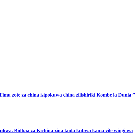
mu zote za china isipokuwa china zilishiriki Kombe la Dunia ”
uliwa. Bidhaa za Kichina zina faida kubwa kama vile wingi wa