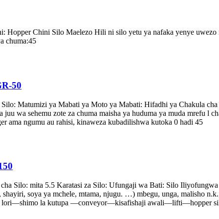
: Hopper Chini Silo Maelezo Hili ni silo yetu ya nafaka yenye uwezo
ya chuma:45
GR-50
 Silo: Matumizi ya Mabati ya Moto ya Mabati: Hifadhi ya Chakula c
a wa juu wa sehemu zote za chuma maisha ya huduma ya muda mrefu l ch
ger ama ngumu au rahisi, kinaweza kubadilishwa kutoka 0 hadi 45
150
a Silo: mita 5.5 Karatasi za Silo: Ufungaji wa Bati: Silo Iliyofung
shayiri, soya ya mchele, mtama, njugu. …) mbegu, unga, malisho n.k.,
lori—shimo la kutupa —conveyor—kisafishaji awali—lifti—hopper sil