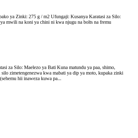
o ya Zinki: 275 g / m2 Ufungaji: Kusanya Karatasi za Silo:
a mwili na koni ya chini ni kwa njugu na bolts na fremu
asi za Silo: Maelezo ya Bati Kuna matundu ya paa, shimo,
wa silo zimetengenezwa kwa mabati ya dip ya moto, kupaka zinki
(sehemu hii inaweza kuwa pa...