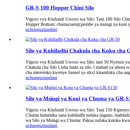
GR-S 100 Hopper Chini Silo
Vigezo vya Kiufundi Uwezo wa Silo: Tani 100 Silo Chini
Hopper Bottom: chuma/saruji;pembe ya msingi ya koni 
uchunguzi
undani
Silo ya Kuhifadhi Chakula cha Kuku cha 
Vigezo vya Kiufundi Uwezo wa Silo: tani 50 Nyenzo ya
Chakula cha Silo Lisha faida za silo: l mabati ya ubor
cha mteremko kwenye funnel ya silo;l kisanduku cha au
uchunguzi
undani
Silo ya Msingi ya Koni ya Chuma ya GR-S
Vigezo vya Kiufundi Uwezo wa Silo: Tani 150 Kipenyo ch
Chuma hutumika sana kuhifadhi nafaka (ngano, mahindi, 
wa Silo ya Msingi wa Chuma: Pakua nafaka kutoka kwa 
uchunguzi
undani