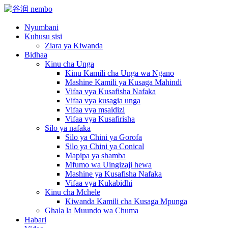
Nyumbani
Kuhusu sisi
Ziara ya Kiwanda
Bidhaa
Kinu cha Unga
Kinu Kamili cha Unga wa Ngano
Mashine Kamili ya Kusaga Mahindi
Vifaa vya Kusafisha Nafaka
Vifaa vya kusagia unga
Vifaa vya msaidizi
Vifaa vya Kusafirisha
Silo ya nafaka
Silo ya Chini ya Gorofa
Silo ya Chini ya Conical
Mapipa ya shamba
Mfumo wa Uingizaji hewa
Mashine ya Kusafisha Nafaka
Vifaa vya Kukabidhi
Kinu cha Mchele
Kiwanda Kamili cha Kusaga Mpunga
Ghala la Muundo wa Chuma
Habari