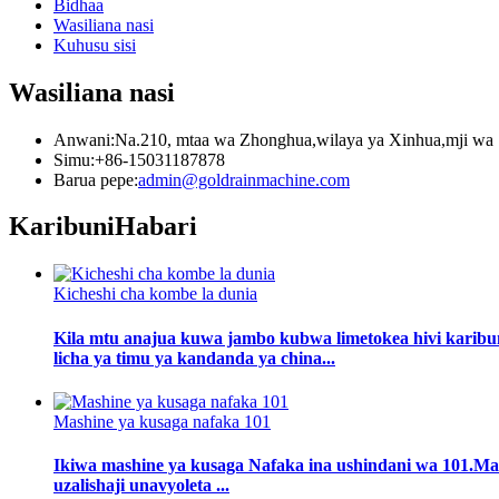
Bidhaa
Wasiliana nasi
Kuhusu sisi
Wasiliana nasi
Anwani:Na.210, mtaa wa Zhonghua,wilaya ya Xinhua,mji wa 
Simu:+86-15031187878
Barua pepe:
admin@goldrainmachine.com
Karibuni
Habari
Kicheshi cha kombe la dunia
Kila mtu anajua kuwa jambo kubwa limetokea hivi karibuni
licha ya timu ya kandanda ya china...
Mashine ya kusaga nafaka 101
Ikiwa mashine ya kusaga Nafaka ina ushindani wa 101.Mas
uzalishaji unavyoleta ...