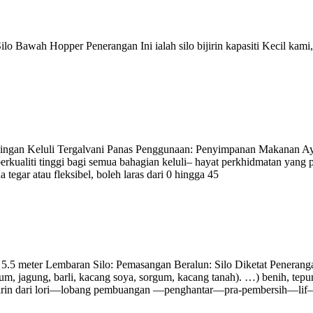
ilo Bawah Hopper Penerangan Ini ialah silo bijirin kapasiti Kecil ka
: Kepingan Keluli Tergalvani Panas Penggunaan: Penyimpanan Makana
rkualiti tinggi bagi semua bahagian keluli– hayat perkhidmatan yang p
tegar atau fleksibel, boleh laras dari 0 hingga 45
: 5.5 meter Lembaran Silo: Pemasangan Beralun: Silo Diketat Penerang
, jagung, barli, kacang soya, sorgum, kacang tanah). …) benih, tepun
ijirin dari lori—lobang pembuangan —penghantar—pra-pembersih—lif—s