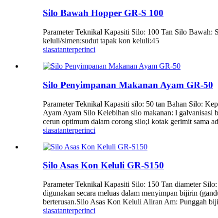
Silo Bawah Hopper GR-S 100
Parameter Teknikal Kapasiti Silo: 100 Tan Silo Bawah: S
keluli/simen;sudut tapak kon keluli:45
siasatan
terperinci
Silo Penyimpanan Makanan Ayam GR-50
Parameter Teknikal Kapasiti silo: 50 tan Bahan Silo
Ayam Ayam Silo Kelebihan silo makanan: l galvanisasi be
cerun optimum dalam corong silo;l kotak gerimit sama ada 
siasatan
terperinci
Silo Asas Kon Keluli GR-S150
Parameter Teknikal Kapasiti Silo: 150 Tan diameter Silo
digunakan secara meluas dalam menyimpan bijirin (gandum
berterusan.Silo Asas Kon Keluli Aliran Am: Punggah b
siasatan
terperinci