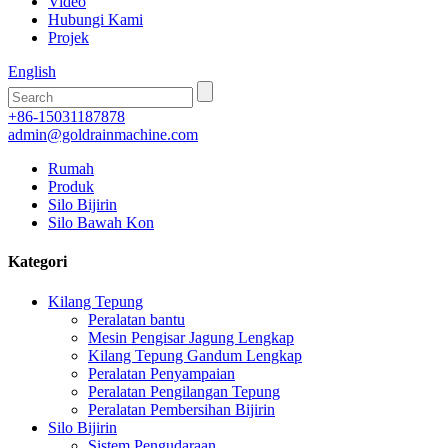
Video
Hubungi Kami
Projek
English
+86-15031187878
admin@goldrainmachine.com
Rumah
Produk
Silo Bijirin
Silo Bawah Kon
Kategori
Kilang Tepung
Peralatan bantu
Mesin Pengisar Jagung Lengkap
Kilang Tepung Gandum Lengkap
Peralatan Penyampaian
Peralatan Pengilangan Tepung
Peralatan Pembersihan Bijirin
Silo Bijirin
Sistem Pengudaraan