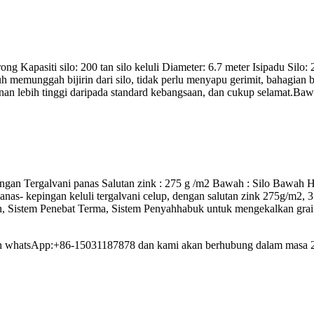
ng Kapasiti silo: 200 tan silo keluli Diameter: 6.7 meter Isipadu Sil
 memunggah bijirin dari silo, tidak perlu menyapu gerimit, bahagian ba
an lebih tinggi daripada standard kebangsaan, dan cukup selamat.Baw
Kepingan Tergalvani panas Salutan zink : 275 g /m2 Bawah : Silo Bawah
anas- kepingan keluli tergalvani celup, dengan salutan zink 275g/m2, 
, Sistem Penebat Terma, Sistem Penyahhabuk untuk mengekalkan grai.
mbah whatsApp:+86-15031187878 dan kami akan berhubung dalam masa 