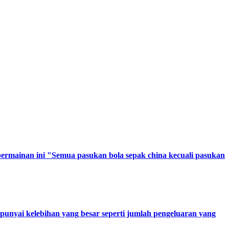
permainan ini "Semua pasukan bola sepak china kecuali pasukan
punyai kelebihan yang besar seperti jumlah pengeluaran yang