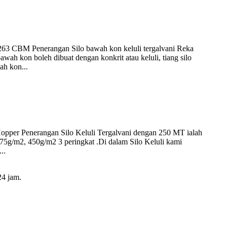
o: 263 CBM Penerangan Silo bawah kon keluli tergalvani Reka
wah kon boleh dibuat dengan konkrit atau keluli, tiang silo
ah kon...
 Hopper Penerangan Silo Keluli Tergalvani dengan 250 MT ialah
375g/m2, 450g/m2 3 peringkat .Di dalam Silo Keluli kami
..
24 jam.