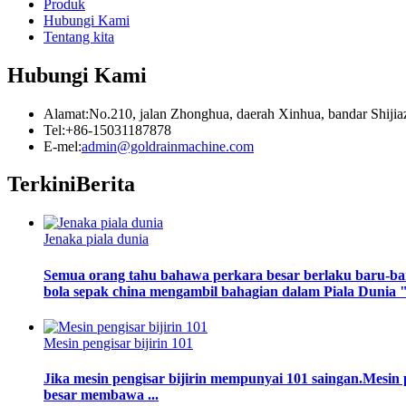
Produk
Hubungi Kami
Tentang kita
Hubungi Kami
Alamat:No.210, jalan Zhonghua, daerah Xinhua, bandar Shijia
Tel:+86-15031187878
E-mel:
admin@goldrainmachine.com
Terkini
Berita
Jenaka piala dunia
Semua orang tahu bahawa perkara besar berlaku baru-bar
bola sepak china mengambil bahagian dalam Piala Dunia "
Mesin pengisar bijirin 101
Jika mesin pengisar bijirin mempunyai 101 saingan.Mesin
besar membawa ...