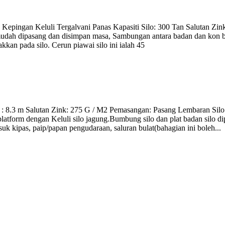
epingan Keluli Tergalvani Panas Kapasiti Silo: 300 Tan Salutan Zink
mudah dipasang dan disimpan masa, Sambungan antara badan dan kon b
kan pada silo. Cerun piawai silo ini ialah 45
o : 8.3 m Salutan Zink: 275 G / M2 Pemasangan: Pasang Lembaran Silo
 platform dengan Keluli silo jagung.Bumbung silo dan plat badan silo di
uk kipas, paip/papan pengudaraan, saluran bulat(bahagian ini boleh...