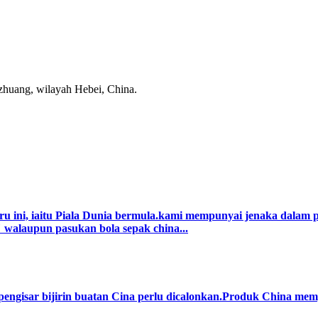
zhuang, wilayah Hebei, China.
u ini, iaitu Piala Dunia bermula.kami mempunyai jenaka dalam 
 walaupun pasukan bola sepak china...
 pengisar bijirin buatan Cina perlu dicalonkan.Produk China mem