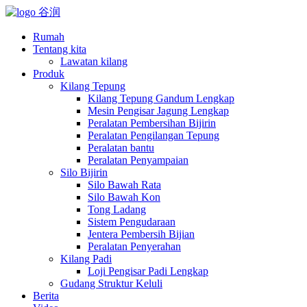
Rumah
Tentang kita
Lawatan kilang
Produk
Kilang Tepung
Kilang Tepung Gandum Lengkap
Mesin Pengisar Jagung Lengkap
Peralatan Pembersihan Bijirin
Peralatan Pengilangan Tepung
Peralatan bantu
Peralatan Penyampaian
Silo Bijirin
Silo Bawah Rata
Silo Bawah Kon
Tong Ladang
Sistem Pengudaraan
Jentera Pembersih Bijian
Peralatan Penyerahan
Kilang Padi
Loji Pengisar Padi Lengkap
Gudang Struktur Keluli
Berita