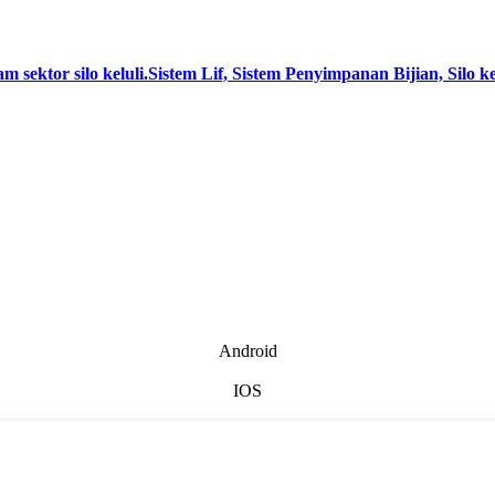
lam sektor silo keluli.Sistem Lif, Sistem Penyimpanan Bijian, Silo
Android
IOS