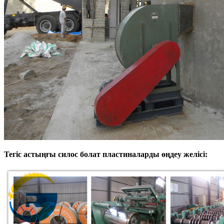
Тегіс астыңғы силос болат пластиналарды өңдеу желісі: