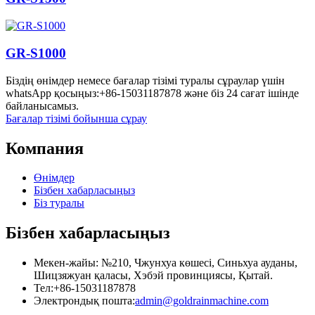
GR-S1000
Біздің өнімдер немесе бағалар тізімі туралы сұраулар үшін
whatsApp қосыңыз:+86-15031187878 және біз 24 сағат ішінде
байланысамыз.
Бағалар тізімі бойынша сұрау
Компания
Өнімдер
Бізбен хабарласыңыз
Біз туралы
Бізбен хабарласыңыз
Мекен-жайы: №210, Чжунхуа көшесі, Синьхуа ауданы,
Шицзяжуан қаласы, Хэбэй провинциясы, Қытай.
Тел:+86-15031187878
Электрондық пошта:
admin@goldrainmachine.com