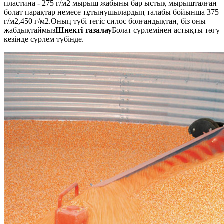
пластина - 275 г/м2 мырыш жабыны бар ыстық мырышталған
болат парақтар немесе тұтынушылардың талабы бойынша 375
г/м2,450 г/м2.Оның түбі тегіс силос болғандықтан, біз оны
жабдықтаймыз
Шнекті тазалау
Болат сүрлемінен астықты төгу
кезінде сүрлем түбінде.