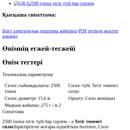
Қысқаша сипаттама:
Бізге электрондық поштаны жіберіңіз
PDF ретінде жүктеп
алыңыз
Өнімнің егжей-тегжейі
Өнім тегтері
Техникалық параметрлер
Силос сыйымдылығы
: 2500
Силос түбі
: Тегіс төменгі
тонна
силос
Силос диаметрі
: 15,6 м
Орнату
: Сило жинаңыз
Мырыш жабыны
: 275 г / м 2
Сипаттама
2500 тонна тегіс түбі бар сүрлем – а
Тегіс төменгі
силос
Біріктірілген жоғары күшейткіш болтпен, Сило