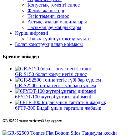
Конустық төменгі силос
Ферма жәшіктері
Тегіс төменгі силос
Астық тазалау машиналары
Тасымалдау жабдықтары
Күріш диірмені
Толық күріш ұнтақтау зауыты
Болат конструкциялар қоймасы
Ерекше өнімдер
GR-S150 болат конус негізі силос
GR-S2500 тонна тегіс түбі бар сүрлем
6FYDT-100 жүгері ұнтағы диірмені
6FTF-300 Бидай ұнын тартатын жабдық
GR-S2500 тонна тегіс түбі бар сүрлем