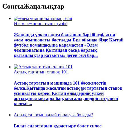
Соңғы
Жаңалықтар
Әлем чемпионатының әзілі
Жақында үлкен оқиға болғанын бәрі біледі, яғни
әлем чемпионаты басталды.Бұл ойында бізде Қытай
футбол командасына қарамастан «Әлем
чемпионатына Қытайдан басқа барлық
қытайлықтар қатысты» деген әзіл бар...
Астық тартатын станок 101
Астық тартатын машинада 101 бәсекелестік
болса.Қытайда жасалған астық ұн тартатын станок
ұсынылуы керек. Қытай өнімдерінің үлкен
артықшылықтары бар, мысалы, өндірістің үлкен
көлемі ...
Астық силосын қалай орнатуға болады?
Болат силостарын құрастыру болат силос