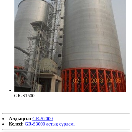
GR-S1500
Алдыңғы:
GR-S2000
Келесі:
GR-S3000 астық сүрлемі