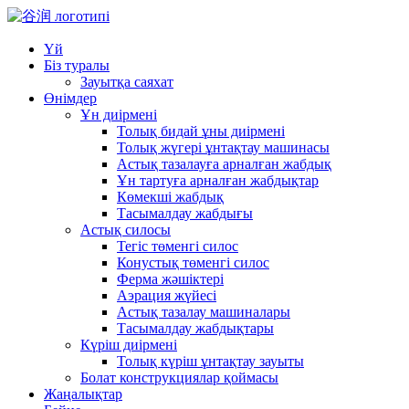
Үй
Біз туралы
Зауытқа саяхат
Өнімдер
Ұн диірмені
Толық бидай ұны диірмені
Толық жүгері ұнтақтау машинасы
Астық тазалауға арналған жабдық
Ұн тартуға арналған жабдықтар
Көмекші жабдық
Тасымалдау жабдығы
Астық силосы
Тегіс төменгі силос
Конустық төменгі силос
Ферма жәшіктері
Аэрация жүйесі
Астық тазалау машиналары
Тасымалдау жабдықтары
Күріш диірмені
Толық күріш ұнтақтау зауыты
Болат конструкциялар қоймасы
Жаңалықтар