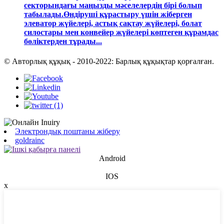
секторындағы маңызды мәселелердің бірі болып
табылады.Өндіруші құрастыру үшін жіберген
элеватор жүйелері, астық сақтау жүйелері, болат
силостары мен конвейер жүйелері көптеген құрамдас
бөліктерден тұрады...
© Авторлық құқық - 2010-2022: Барлық құқықтар қорғалған.
Электрондық поштаны жіберу
goldrainc
Android
IOS
x