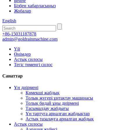
Бейне
Бізбен хабарласыңыз
Жобалар
English
+86-15031187878
admin@goldrainmachine.com
Үй
Өнімдер
Астық силосы
Тегіс төменгі силос
Санаттар
Ұн диірмені
Көмекші жабдық
Толық жүгері ұнтақтау машинасы
Толық бидай ұны диірмені
Тасымалдау жабдығы
Ұн тартуға арналған жабдықтар
Астық тазалауға арналған жабдық
Астық силосы
Аэрация жүйесі