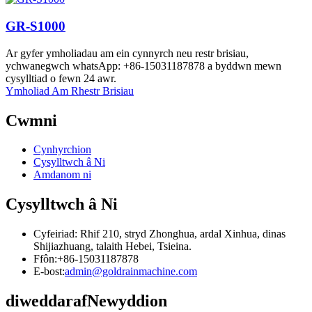
GR-S1000
Ar gyfer ymholiadau am ein cynnyrch neu restr brisiau,
ychwanegwch whatsApp: +86-15031187878 a byddwn mewn
cysylltiad o fewn 24 awr.
Ymholiad Am Rhestr Brisiau
Cwmni
Cynhyrchion
Cysylltwch â Ni
Amdanom ni
Cysylltwch â Ni
Cyfeiriad: Rhif 210, stryd Zhonghua, ardal Xinhua, dinas
Shijiazhuang, talaith Hebei, Tsieina.
Ffôn:+86-15031187878
E-bost:
admin@goldrainmachine.com
diweddaraf
Newyddion