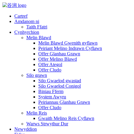
Cartref
Amdanom ni
Taith Ffatri
Cynhyrchion
Melin Blawd
Melin Blawd Gwenith gyflawn
Peiriant Melino Indrawn Cyflawn
Offer Glanhau Grawn
Offer Melino Blawd
Offer Ategol
Offer Cludo
Silo grawn
Silo Gwaelod gwastad
Silo Gwaelod Conigol
Biniau Fferm
System Awyru
Peiriannau Glanhau Grawn
Offer Cludo
Melin Reis
Gwaith Melino Reis Cyflawn
Warws Strwythur Dur
Newyddion