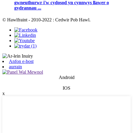
gwneuthurwr i'w cydosod yn cynnwys llawer o
gydrannau ...
© Hawlfraint - 2010-2022 : Cedwir Pob Hawl.
Anfon e-bost
aurrain
Android
IOS
x