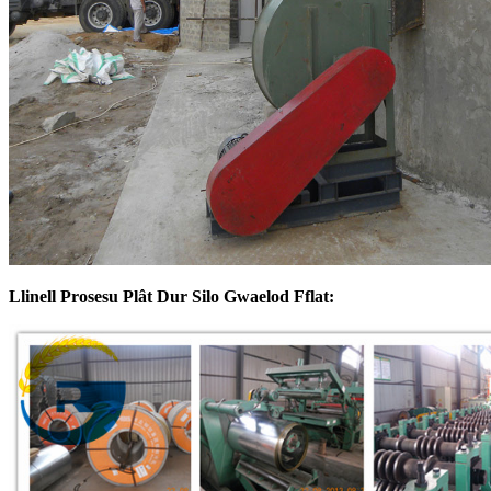
Llinell Prosesu Plât Dur Silo Gwaelod Fflat: