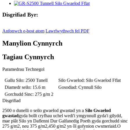
Disgrifiad Byr:
Anfonwch e-bost atom
Lawrlwythwch fel PDF
Manylion Cynnyrch
Tagiau Cynnyrch
Paramedrau Technegol
Gallu Silo
: 2500 Tunell
Silo Gwaelod
: Silo Gwaelod Fflat
Diamedr seilo
: 15.6 m
Gosodiad
: Cynnull Silo
Gorchudd Sinc
: 275 g/m 2
Disgrifiad
2500 o dunelli o seilo gwaelod gwastad yn a
Silo Gwaelod
gwastad
gyda bollt cryfhau uchel wedi'i ymgynnull gyda'i gilydd,
mae plât Silo yn Daflenni Dur Galfanedig Poeth gyda gorchudd sinc
275 g/m2, neu 375 g/m2,450 g/m2 yn ôl gofynion cwsmeriaid.O