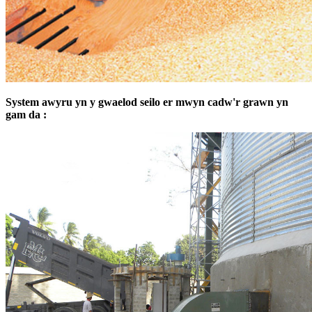
System awyru yn y gwaelod seilo er mwyn cadw'r grawn yn
gam da :