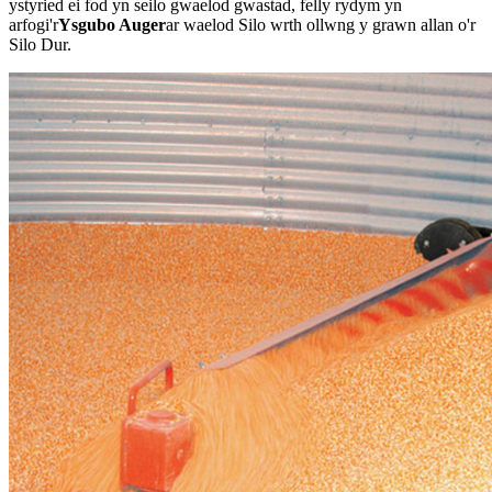
ystyried ei fod yn seilo gwaelod gwastad, felly rydym yn
arfogi'r
Ysgubo Auger
ar waelod Silo wrth ollwng y grawn allan o'r
Silo Dur.