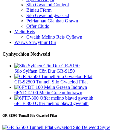
Silo Gwaelod Conigol
Biniau Fferm
Silo Gwaelod gwastad
Peiriannau Glanhau Grawn
Offer Cludo
Melin Reis
Gwaith Melino Reis Cyflawn
Warws Strwythur Dur
Cynhyrchion Nodwedd
Silo Sylfaen Côn Dur GR-S150
GR-S2500 Tunnell Silo Gwaelod Fflat
6FYDT-100 Melin Graean Indrawn
6FTF-300 Offer melino blawd gwenith
GR-S2500 Tunnell Silo Gwaelod Fflat