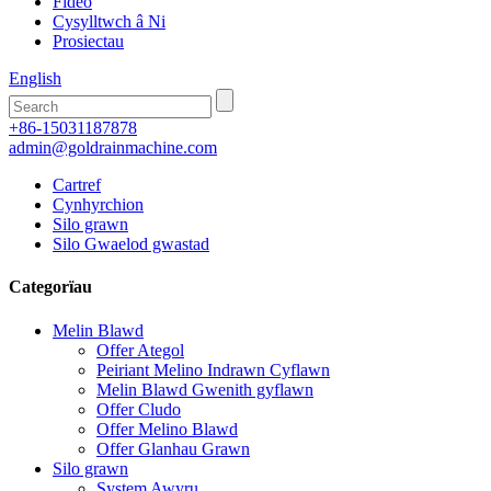
Fideo
Cysylltwch â Ni
Prosiectau
English
+86-15031187878
admin@goldrainmachine.com
Cartref
Cynhyrchion
Silo grawn
Silo Gwaelod gwastad
Categorïau
Melin Blawd
Offer Ategol
Peiriant Melino Indrawn Cyflawn
Melin Blawd Gwenith gyflawn
Offer Cludo
Offer Melino Blawd
Offer Glanhau Grawn
Silo grawn
System Awyru