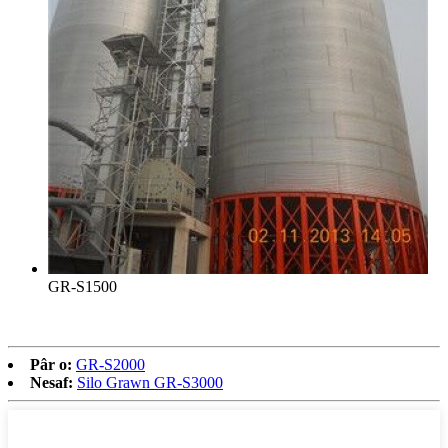
GR-S1500
Pâr o:
GR-S2000
Nesaf:
Silo Grawn GR-S3000