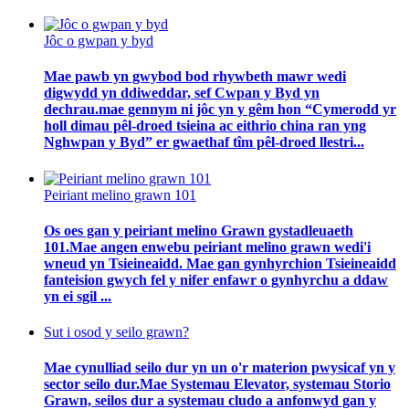
Jôc o gwpan y byd
Mae pawb yn gwybod bod rhywbeth mawr wedi
digwydd yn ddiweddar, sef Cwpan y Byd yn
dechrau.mae gennym ni jôc yn y gêm hon “Cymerodd yr
holl dimau pêl-droed tsieina ac eithrio china ran yng
Nghwpan y Byd” er gwaethaf tîm pêl-droed llestri...
Peiriant melino grawn 101
Os oes gan y peiriant melino Grawn gystadleuaeth
101.Mae angen enwebu peiriant melino grawn wedi'i
wneud yn Tsieineaidd. Mae gan gynhyrchion Tsieineaidd
fanteision gwych fel y nifer enfawr o gynhyrchu a ddaw
yn ei sgil ...
Sut i osod y seilo grawn?
Mae cynulliad seilo dur yn un o'r materion pwysicaf yn y
sector seilo dur.Mae Systemau Elevator, systemau Storio
Grawn, seilos dur a systemau cludo a anfonwyd gan y