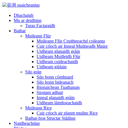
Dhachaigh
Mu ar deidhinn
Turas Factaraidh
Bathar
Muileann Flùr
Muileann Flùr Cruithneachd coileanta
Cuir crìoch air Inneal Muilneadh Maize
Uidheam glanaidh gràin
Uidheam Muilleidh Flùr
Uidheam cuideachaidh
Uidheam giùlain
Silo gràn
Silo bonn còmhnard
Silo bonn bideanach
Bionaichean Tuathanais
Siostam adhair
Inneal glanaidh gràin
Uidheam làimhseachaidh
Muileann Rice
Cuir crìoch air plannt muilne Rice
Bathar-bog Structar Stàilinn
Naidheachdan