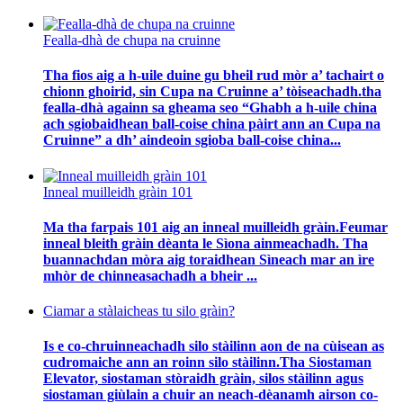
Fealla-dhà de chupa na cruinne
Tha fios aig a h-uile duine gu bheil rud mòr a’ tachairt o
chionn ghoirid, sin Cupa na Cruinne a’ tòiseachadh.tha
fealla-dhà againn sa gheama seo “Ghabh a h-uile china
ach sgiobaidhean ball-coise china pàirt ann an Cupa na
Cruinne” a dh’ aindeoin sgioba ball-coise china...
Inneal muilleidh gràin 101
Ma tha farpais 101 aig an inneal muilleidh gràin.Feumar
inneal bleith gràin dèanta le Sìona ainmeachadh. Tha
buannachdan mòra aig toraidhean Sìneach mar an ìre
mhòr de chinneasachadh a bheir ...
Ciamar a stàlaicheas tu silo gràin?
Is e co-chruinneachadh silo stàilinn aon de na cùisean as
cudromaiche ann an roinn silo stàilinn.Tha Siostaman
Elevator, siostaman stòraidh gràin, silos stàilinn agus
siostaman giùlain a chuir an neach-dèanamh airson co-