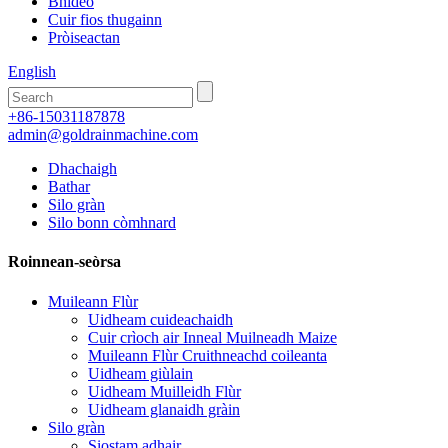
Bhideo
Cuir fios thugainn
Pròiseactan
English
+86-15031187878
admin@goldrainmachine.com
Dhachaigh
Bathar
Silo gràn
Silo bonn còmhnard
Roinnean-seòrsa
Muileann Flùr
Uidheam cuideachaidh
Cuir crìoch air Inneal Muilneadh Maize
Muileann Flùr Cruithneachd coileanta
Uidheam giùlain
Uidheam Muilleidh Flùr
Uidheam glanaidh gràin
Silo gràn
Siostam adhair