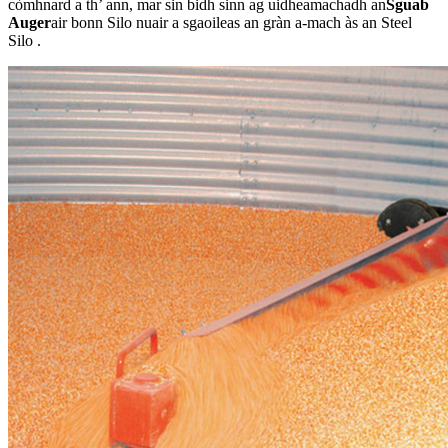
còmhnard a th’ ann, mar sin bidh sinn ag uidheamachadh an
Sguab
Auger
air bonn Silo nuair a sgaoileas an gràn a-mach às an Steel
Silo .