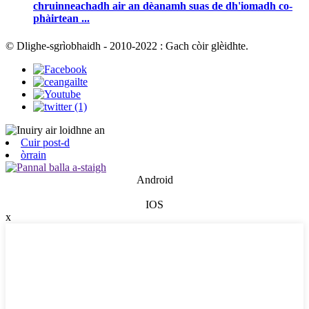
chruinneachadh air an dèanamh suas de dh'iomadh co-
phàirtean ...
© Dlighe-sgrìobhaidh - 2010-2022 : Gach còir glèidhte.
Cuir post-d
òrrain
Android
IOS
x