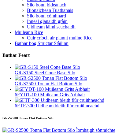
Silo bonn bideanach
Bionaichean Tuathanais
Silo bonn còmhnard
Inneal glanaidh gràin
Uidheam làimhseachaidh
Muileann Rice
Cuir crìoch air plannt muilne Rice
Bathar-bog Structar Stàilinn
Bathar Feart
GR-S150 Steel Cone Base Silo
GR-S2500 Tonan Flat Bottom Silo
6FYDT-100 Muileann Grits Arbhair
6FTF-300 Uidheam bleith flùr cruithneachd
GR-S2500 Tonan Flat Bottom Silo