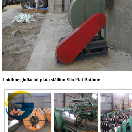
Loidhne giullachd plata stàilinn Silo Flat Bottom: