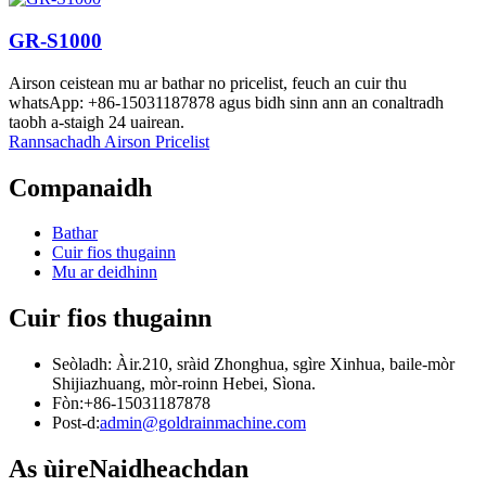
GR-S1000
Airson ceistean mu ar bathar no pricelist, feuch an cuir thu
whatsApp: +86-15031187878 agus bidh sinn ann an conaltradh
taobh a-staigh 24 uairean.
Rannsachadh Airson Pricelist
Companaidh
Bathar
Cuir fios thugainn
Mu ar deidhinn
Cuir fios thugainn
Seòladh: Àir.210, sràid Zhonghua, sgìre Xinhua, baile-mòr
Shijiazhuang, mòr-roinn Hebei, Sìona.
Fòn:+86-15031187878
Post-d:
admin@goldrainmachine.com
As ùire
Naidheachdan