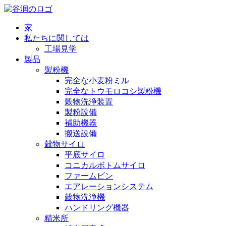
家
私たちに関しては
工場見学
製品
製粉機
完全な小麦粉ミル
完全なトウモロコシ製粉機
穀物洗浄装置
製粉設備
補助機器
搬送設備
穀物サイロ
平底サイロ
コニカルボトムサイロ
ファームビン
エアレーションシステム
穀物洗浄機
ハンドリング機器
精米所