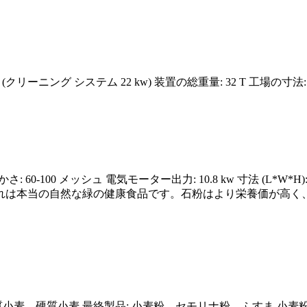
 (クリーニング システム 22 kw) 装置の総重量: 32 T 工場の寸法: 2
さ: 60-100 メッシュ 電気モーター出力: 10.8 kw 寸法 (L*W*
れは本当の自然な緑の健康食品です。石粉はより栄養価が高く
物: 軟質小麦、硬質小麦 最終製品: 小麦粉、セモリナ粉、ふすま 小麦粉