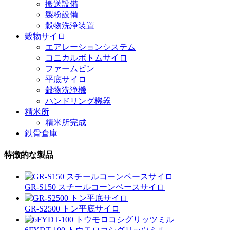
搬送設備
製粉設備
穀物洗浄装置
穀物サイロ
エアレーションシステム
コニカルボトムサイロ
ファームビン
平底サイロ
穀物洗浄機
ハンドリング機器
精米所
精米所完成
鉄骨倉庫
特徴的な製品
GR-S150 スチールコーンベースサイロ
GR-S2500 トン平底サイロ