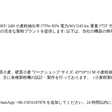
24H 小麦粉抽出率:?75%~85% 電力(W):?245 kw 重量:?75T 寸法(L*
0 トン/日までの完全な製粉プラントを提供します: 以下は、当社の機
軟質小麦、硬質小麦 ワークショップ サイズ: 45*10*11 M 小麦粉抽出率
ら。主に各種製粉機の設計・製作を行っております。（小麦粉製
p: +86-15031187878 を追加してください。24 時間