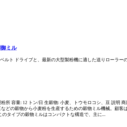
動制御ミル
 ベルト ドライブと、最新の大型製粉機に適した送りローラー
: 製粉所 容量: 12 トン/日 生穀物: 小麦、トウモロコシ、豆
米、豆などの穀物から小麦粉を生産するための穀物ミル機械。顧
のタイプの穀物ミルはコンパクトな構造で、主に...