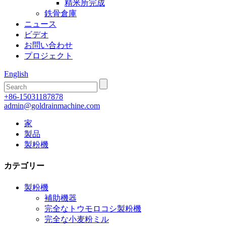
精米所完成
鉄骨倉庫
ニュース
ビデオ
お問い合わせ
プロジェクト
English
+86-15031187878
admin@goldrainmachine.com
家
製品
製粉機
カテゴリー
製粉機
補助機器
完全なトウモロコシ製粉機
完全な小麦粉ミル