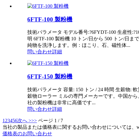
6FTF-100 製粉機
技術パラメータ モデル番号:?6FYDT-100 生産性:?100T/ 
明 6FTF-100 製粉機 10 トン/日から 50
純物を洗浄します。例：ほこり、石、磁性体...
問い合わせ
詳細
6FTF-150 製粉機
技術パラメータ 容量: 150 トン / 24 時間 生穀物: 
穀物ローラー ミルの専門メーカーです。中国か
社の製粉機は非常に高価です...
問い合わせ
詳細
1
2
3
4
5
6
次へ >
>>
ページ 1 / 7
当社の製品または価格表に関するお問い合わせについては、whatsAp
価格表のお問い合わせ