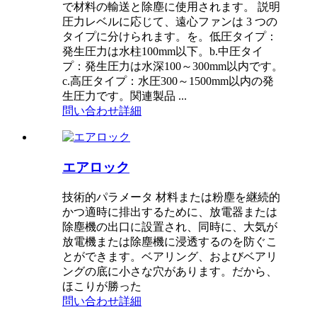
で材料の輸送と除塵に使用されます。 説明
圧力レベルに応じて、遠心ファンは 3 つの
タイプに分けられます。を。低圧タイプ：
発生圧力は水柱100mm以下。b.中圧タイ
プ：発生圧力は水深100～300mm以内です。
c.高圧タイプ：水圧300～1500mm以内の発
生圧力です。関連製品 ...
問い合わせ
詳細
エアロック
技術的パラメータ 材料または粉塵を継続的
かつ適時に排出するために、放電器または
除塵機の出口に設置され、同時に、大気が
放電機または除塵機に浸透するのを防ぐこ
とができます。ベアリング、およびベアリ
ングの底に小さな穴があります。だから、
ほこりが勝った
問い合わせ
詳細