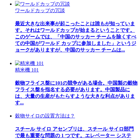
ワールドカップの冗談
最近大きな出来事が起こったことは誰もが知っていま
す。それはワールドカップが始まるということです。
このゲームでは、「中国のサッカー チームを除くすべ
ての中国がワールド カップに参加しました」というジ
ョークがありますが、中国のサッカー チームは...
精米機 101
穀物フライス盤に101の競争がある場合。中国製の穀物
フライス盤を指名する必要があります。中国製品に
は、大量の生産がもたらすような大きな利点がありま
す...
穀物サイロの設置方法は？
スチール サイロ アセンブリは、スチール サイロ部門
で最も重要な問題の 1 つです。エレベーター システ