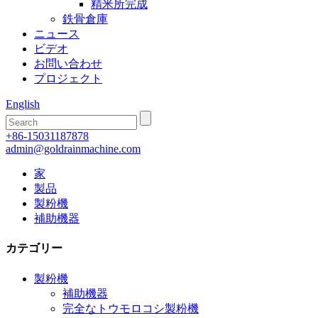
精米所完成
鉄骨倉庫
ニュース
ビデオ
お問い合わせ
プロジェクト
English
+86-15031187878
admin@goldrainmachine.com
家
製品
製粉機
補助機器
カテゴリー
製粉機
補助機器
完全なトウモロコシ製粉機