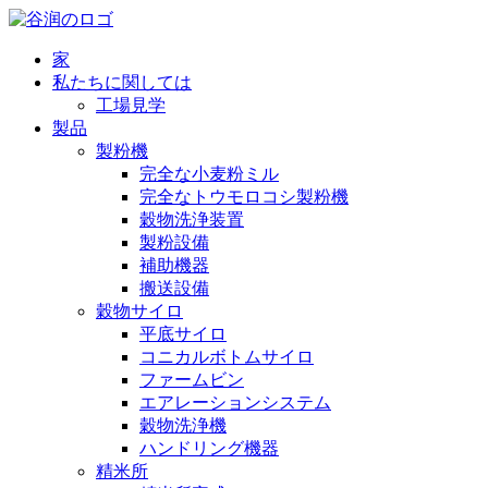
家
私たちに関しては
工場見学
製品
製粉機
完全な小麦粉ミル
完全なトウモロコシ製粉機
穀物洗浄装置
製粉設備
補助機器
搬送設備
穀物サイロ
平底サイロ
コニカルボトムサイロ
ファームビン
エアレーションシステム
穀物洗浄機
ハンドリング機器
精米所