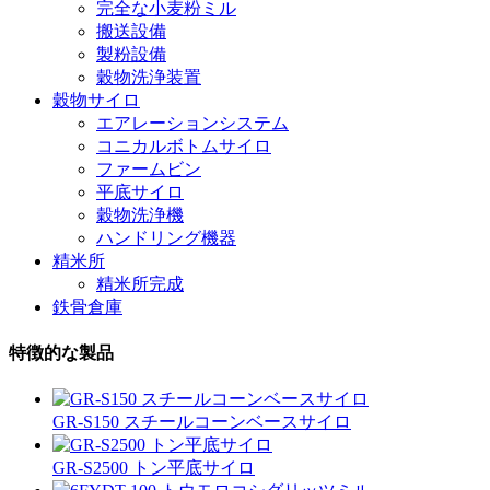
完全な小麦粉ミル
搬送設備
製粉設備
穀物洗浄装置
穀物サイロ
エアレーションシステム
コニカルボトムサイロ
ファームビン
平底サイロ
穀物洗浄機
ハンドリング機器
精米所
精米所完成
鉄骨倉庫
特徴的な製品
GR-S150 スチールコーンベースサイロ
GR-S2500 トン平底サイロ