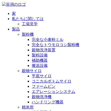
家
私たちに関しては
工場見学
製品
製粉機
完全な小麦粉ミル
完全なトウモロコシ製粉機
穀物洗浄装置
製粉設備
補助機器
搬送設備
穀物サイロ
平底サイロ
コニカルボトムサイロ
ファームビン
エアレーションシステム
穀物洗浄機
ハンドリング機器
精米所