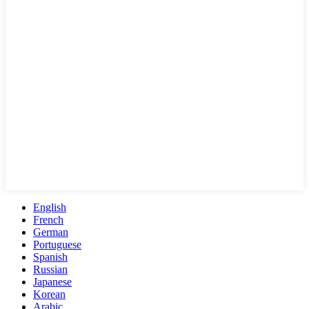
English
French
German
Portuguese
Spanish
Russian
Japanese
Korean
Arabic