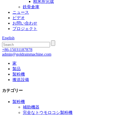
精米所完成
鉄骨倉庫
ニュース
ビデオ
お問い合わせ
プロジェクト
English
+86-15031187878
admin@goldrainmachine.com
家
製品
製粉機
搬送設備
カテゴリー
製粉機
補助機器
完全なトウモロコシ製粉機