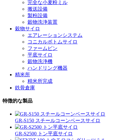
完全な小麦粉ミル
搬送設備
製粉設備
穀物洗浄装置
穀物サイロ
エアレーションシステム
コニカルボトムサイロ
ファームビン
平底サイロ
穀物洗浄機
ハンドリング機器
精米所
精米所完成
鉄骨倉庫
特徴的な製品
GR-S150 スチールコーンベースサイロ
GR-S2500 トン平底サイロ