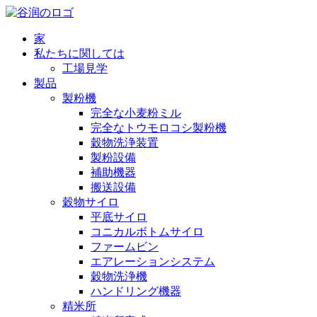
家
私たちに関しては
工場見学
製品
製粉機
完全な小麦粉ミル
完全なトウモロコシ製粉機
穀物洗浄装置
製粉設備
補助機器
搬送設備
穀物サイロ
平底サイロ
コニカルボトムサイロ
ファームビン
エアレーションシステム
穀物洗浄機
ハンドリング機器
精米所