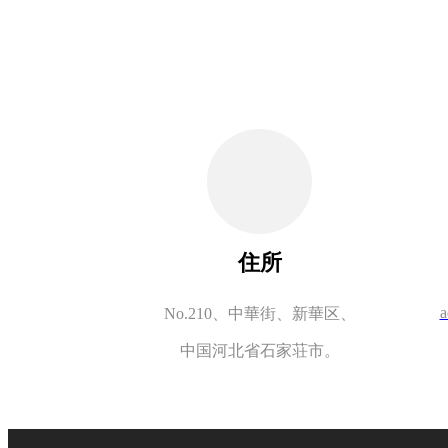
住所
a
No.210、中華街、新華区、
中国河北省石家荘市。