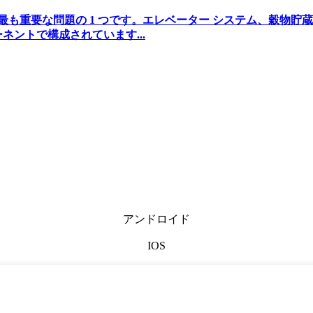
で最も重要な問題の 1 つです。エレベーター システム、穀物
ネントで構成されています...
アンドロイド
IOS