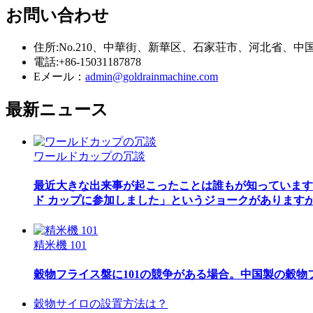
お問い合わせ
住所:No.210、中華街、新華区、石家荘市、河北省、中
電話:+86-15031187878
Eメール：
admin@goldrainmachine.com
最新
ニュース
ワールドカップの冗談
最近大きな出来事が起こったことは誰もが知っています
ド カップに参加しました」というジョークがありますが、
精米機 101
穀物フライス盤に101の競争がある場合。中国製の穀物
穀物サイロの設置方法は？