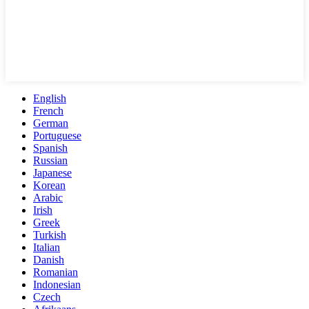
English
French
German
Portuguese
Spanish
Russian
Japanese
Korean
Arabic
Irish
Greek
Turkish
Italian
Danish
Romanian
Indonesian
Czech