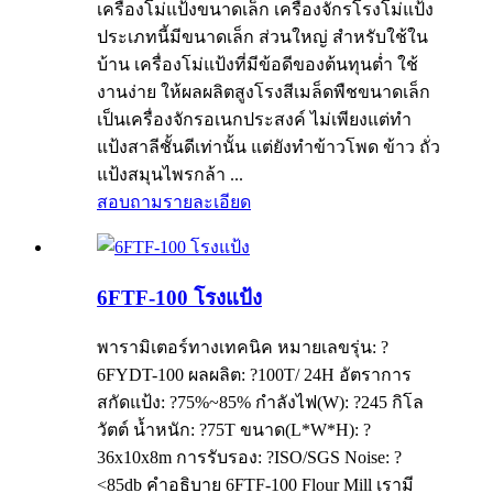
เครื่องโม่แป้งขนาดเล็ก เครื่องจักรโรงโม่แป้ง
ประเภทนี้มีขนาดเล็ก ส่วนใหญ่ สำหรับใช้ใน
บ้าน เครื่องโม่แป้งที่มีข้อดีของต้นทุนต่ำ ใช้
งานง่าย ให้ผลผลิตสูงโรงสีเมล็ดพืชขนาดเล็ก
เป็นเครื่องจักรอเนกประสงค์ ไม่เพียงแต่ทำ
แป้งสาลีชั้นดีเท่านั้น แต่ยังทำข้าวโพด ข้าว ถั่ว
แป้งสมุนไพรกล้า ...
สอบถาม
รายละเอียด
6FTF-100 โรงแป้ง
พารามิเตอร์ทางเทคนิค หมายเลขรุ่น: ?
6FYDT-100 ผลผลิต: ?100T/ 24H อัตราการ
สกัดแป้ง: ?75%~85% กำลังไฟ(W): ?245 กิโล
วัตต์ น้ำหนัก: ?75T ขนาด(L*W*H): ?
36x10x8m การรับรอง: ?ISO/SGS Noise: ?
<85db คำอธิบาย 6FTF-100 Flour Mill เรามี