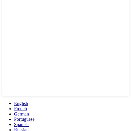
English
French
German
Portuguese
Spanish
Russian