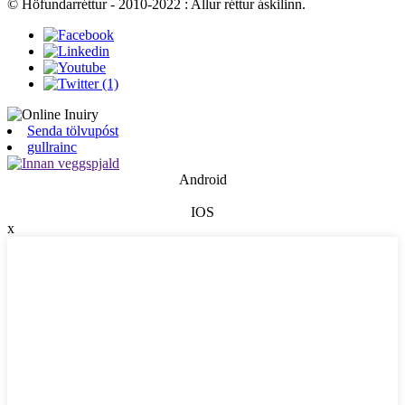
© Höfundarréttur - 2010-2022 : Allur réttur áskilinn.
Senda tölvupóst
gullrainc
Android
IOS
x