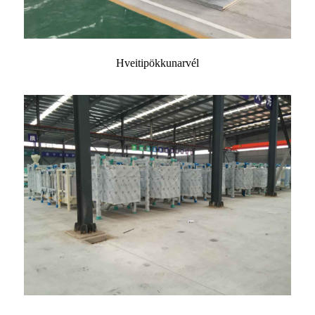
Hveitipökkunarvél