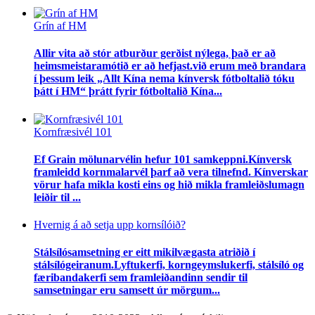
Grín af HM
Allir vita að stór atburður gerðist nýlega, það er að
heimsmeistaramótið er að hefjast.við erum með brandara
í þessum leik „Allt Kína nema kínversk fótboltalið tóku
þátt í HM“ þrátt fyrir fótboltalið Kína...
Kornfræsivél 101
Ef Grain mölunarvélin hefur 101 samkeppni.Kínversk
framleidd kornmalarvél þarf að vera tilnefnd. Kínverskar
vörur hafa mikla kosti eins og hið mikla framleiðslumagn
leiðir til ...
Hvernig á að setja upp kornsílóið?
Stálsílósamsetning er eitt mikilvægasta atriðið í
stálsílógeiranum.Lyftukerfi, korngeymslukerfi, stálsíló og
færibandakerfi sem framleiðandinn sendir til
samsetningar eru samsett úr mörgum...