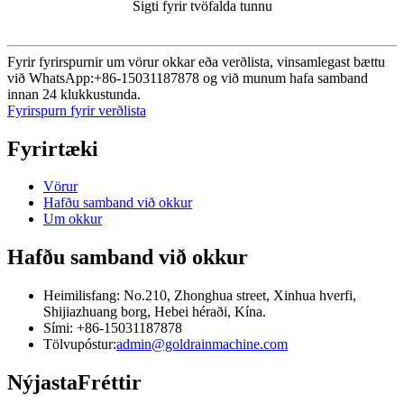
Sigti fyrir tvöfalda tunnu
Fyrir fyrirspurnir um vörur okkar eða verðlista, vinsamlegast bættu
við WhatsApp:+86-15031187878 og við munum hafa samband
innan 24 klukkustunda.
Fyrirspurn fyrir verðlista
Fyrirtæki
Vörur
Hafðu samband við okkur
Um okkur
Hafðu samband við okkur
Heimilisfang: No.210, Zhonghua street, Xinhua hverfi,
Shijiazhuang borg, Hebei héraði, Kína.
Sími: +86-15031187878
Tölvupóstur:
admin@goldrainmachine.com
Nýjasta
Fréttir