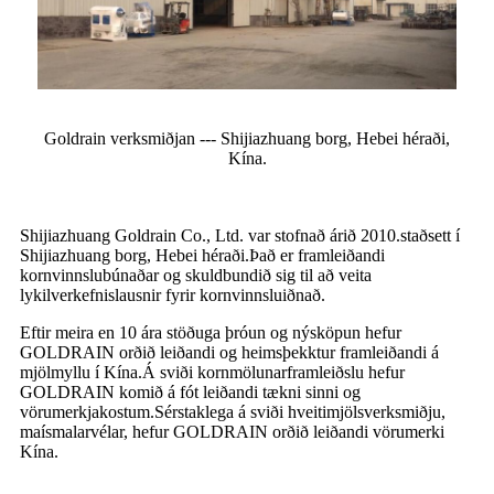
Goldrain verksmiðjan --- Shijiazhuang borg, Hebei héraði,
Kína.
Shijiazhuang Goldrain Co., Ltd. var stofnað árið 2010.staðsett í
Shijiazhuang borg, Hebei héraði.Það er framleiðandi
kornvinnslubúnaðar og skuldbundið sig til að veita
lykilverkefnislausnir fyrir kornvinnsluiðnað.
Eftir meira en 10 ára stöðuga þróun og nýsköpun hefur
GOLDRAIN orðið leiðandi og heimsþekktur framleiðandi á
mjölmyllu í Kína.Á sviði kornmölunarframleiðslu hefur
GOLDRAIN komið á fót leiðandi tækni sinni og
vörumerkjakostum.Sérstaklega á sviði hveitimjölsverksmiðju,
maísmalarvélar, hefur GOLDRAIN orðið leiðandi vörumerki
Kína.