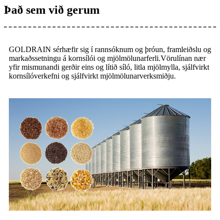
Það sem við gerum
GOLDRAIN sérhæfir sig í rannsóknum og þróun, framleiðslu og
markaðssetningu á kornsílói og mjölmölunarferli.Vörulínan nær
yfir mismunandi gerðir eins og lítið síló, litla mjölmylla, sjálfvirkt
kornsílóverkefni og sjálfvirkt mjölmölunarverksmiðju.