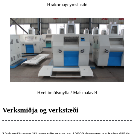
Hrákornageymslusíló
Hveitimjölsmylla / Maísmalavél
Verksmiðja og verkstæði