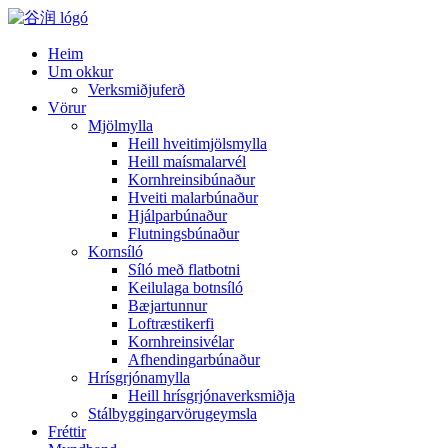
Heim
Um okkur
Verksmiðjuferð
Vörur
Mjölmylla
Heill hveitimjölsmylla
Heill maísmalarvél
Kornhreinsibúnaður
Hveiti malarbúnaður
Hjálparbúnaður
Flutningsbúnaður
Kornsíló
Síló með flatbotni
Keilulaga botnsíló
Bæjartunnur
Loftræstikerfi
Kornhreinsivélar
Afhendingarbúnaður
Hrísgrjónamylla
Heill hrísgrjónaverksmiðja
Stálbyggingarvörugeymsla
Fréttir