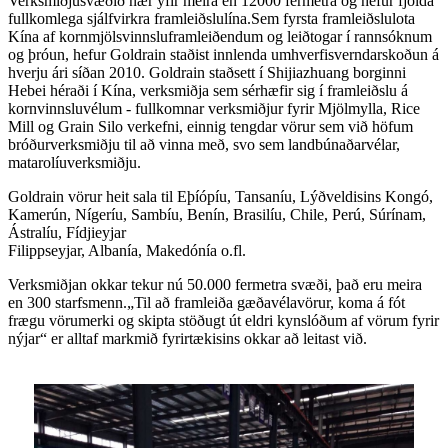
Verksmiðjusvæðið nær yfir meira en 12000 fermetra og hefur fjölda
fullkomlega sjálfvirkra framleiðslulína.Sem fyrsta framleiðslulota
Kína af kornmjölsvinnsluframleiðendum og leiðtogar í rannsóknum
og þróun, hefur Goldrain staðist innlenda umhverfisverndarskoðun á
hverju ári síðan 2010. Goldrain staðsett í Shijiazhuang borginni
Hebei héraði í Kína, verksmiðja sem sérhæfir sig í framleiðslu á
kornvinnsluvélum - fullkomnar verksmiðjur fyrir Mjölmylla, Rice
Mill og Grain Silo verkefni, einnig tengdar vörur sem við höfum
bróðurverksmiðju til að vinna með, svo sem landbúnaðarvélar,
matarolíuverksmiðju.
Goldrain vörur heit sala til Eþíópíu, Tansaníu, Lýðveldisins Kongó,
Kamerún, Nígeríu, Sambíu, Benín, Brasilíu, Chile, Perú, Súrínam,
Ástralíu, Fídjieyjar
Filippseyjar, Albanía, Makedónía o.fl.
Verksmiðjan okkar tekur nú 50.000 fermetra svæði, það eru meira
en 300 starfsmenn.„Til að framleiða gæðavélavörur, koma á fót
frægu vörumerki og skipta stöðugt út eldri kynslóðum af vörum fyrir
nýjar“ er alltaf markmið fyrirtækisins okkar að leitast við.